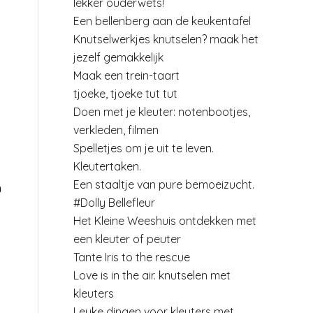
lekker ouderwets!
Een bellenberg aan de keukentafel
Knutselwerkjes knutselen? maak het
jezelf gemakkelijk
Maak een trein-taart
tjoeke, tjoeke tut tut
Doen met je kleuter: notenbootjes,
verkleden, filmen
Spelletjes om je uit te leven.
Kleutertaken.
Een staaltje van pure bemoeizucht.
n
#Dolly Bellefleur
Het Kleine Weeshuis ontdekken met
een kleuter of peuter
Tante Iris to the rescue
Love is in the air. knutselen met
kleuters
Leuke dingen voor kleuters met