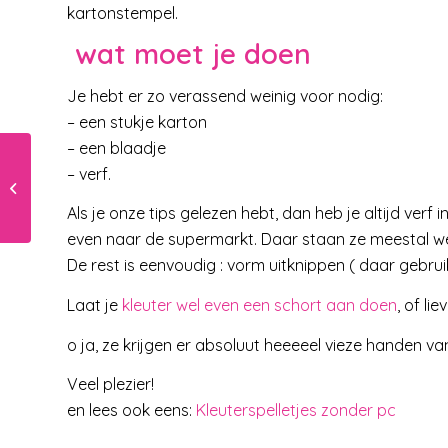
kartonstempel.
wat moet je doen
Je hebt er zo verassend weinig voor nodig:
– een stukje karton
– een blaadje
– verf.
Het kan dus wel:
ventilatie op school
Als je onze tips gelezen hebt, dan heb je altijd verf 
even naar de supermarkt. Daar staan ze meestal we
De rest is eenvoudig : vorm uitknippen ( daar gebru
Laat je
kleuter wel even een schort aan doen
, of l
o ja, ze krijgen er absoluut heeeeel vieze handen va
Veel plezier!
en lees ook eens:
Kleuterspelletjes zonder pc