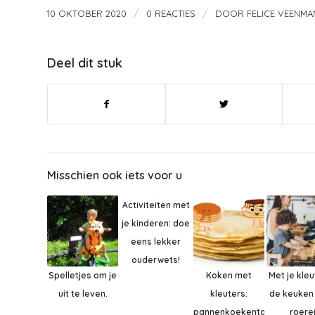
/
/
10 OKTOBER 2020
0 REACTIES
DOOR
FELICE VEENMA
Deel dit stuk
Misschien ook iets voor u
Activiteiten met
je kinderen: doe
eens lekker
ouderwets!
Spelletjes om je
Koken met
Met je kleu
uit te leven.
kleuters:
de keuken 
pannenkoekentaart.
roere