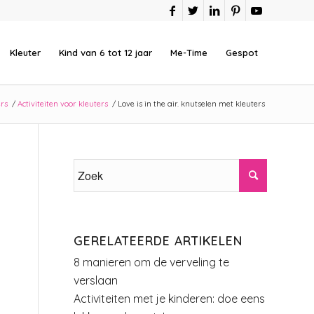
Kleuter
Kind van 6 tot 12 jaar
Me-Time
Gespot
ers
/
Activiteiten voor kleuters
/
Love is in the air. knutselen met kleuters
GERELATEERDE ARTIKELEN
8 manieren om de verveling te
verslaan
Activiteiten met je kinderen: doe eens