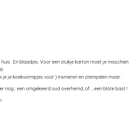
in huis . En blaadjes. Voor een stukje karton moet je misschien
l.
ik je je koekvormpjes voor ) insmeren en stempelen maar .
iever nog : een omgekeerd oud overhemd, of ….een blote bast !
n