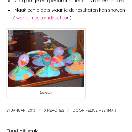
Zorg dat je een perforator hebt……is hier erg in trek
Maak een plaats waar je de resultaten kan showen
(
wordt museumdirecteu
r )
knutselen
/
/
21 JANUARI 2013
0 REACTIES
DOOR
FELICE VEENMAN
Deel dit stuk