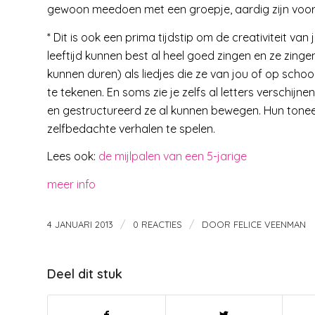
gewoon meedoen met een groepje, aardig zijn voor 
* Dit is ook een prima tijdstip om de creativiteit va
leeftijd kunnen best al heel goed zingen en ze zinge
kunnen duren) als liedjes die ze van jou of op school
te tekenen. En soms zie je zelfs al letters verschijne
en gestructureerd ze al kunnen bewegen. Hun toneel
zelfbedachte verhalen te spelen.
Lees ook:
de mijlpalen van een 5-jarige
meer info
/
/
4 JANUARI 2013
0 REACTIES
DOOR
FELICE VEENMAN
Deel dit stuk