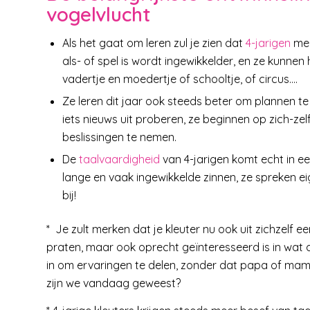
vogelvlucht
Als het gaat om leren zul je zien dat
4-jarigen
mee
als- of spel is wordt ingewikkelder, en ze kunne
vadertje en moedertje of schooltje, of circus….
Ze leren dit jaar ook steeds beter om plannen te
iets nieuws uit proberen, ze beginnen op zich-z
beslissingen te nemen.
De
taalvaardigheid
van 4-jarigen komt echt in e
lange en vaak ingewikkelde zinnen, ze spreken eig
bij!
* Je zult merken dat je kleuter nu ook uit zichzelf e
praten, maar ook oprecht geïnteresseerd is in wat 
in om ervaringen te delen, zonder dat papa of ma
zijn we vandaag geweest?