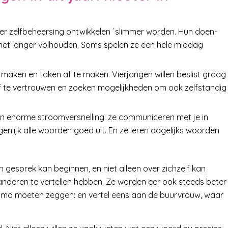
r zelfbeheersing ontwikkelen ´slimmer worden. Hun doen-
n het langer volhouden. Soms spelen ze een hele middag
 maken en taken af te maken. Vierjarigen willen beslist graag
elf te vertrouwen en zoeken mogelijkheden om ook zelfstandig
en enorme stroomversnelling: ze communiceren met je in
enlijk alle woorden goed uit. En ze leren dagelijks woorden
en gesprek kan beginnen, en niet alleen over zichzelf kan
anderen te vertellen hebben. Ze worden eer ook steeds beter
mma moeten zeggen: en vertel eens aan de buurvrouw, waar