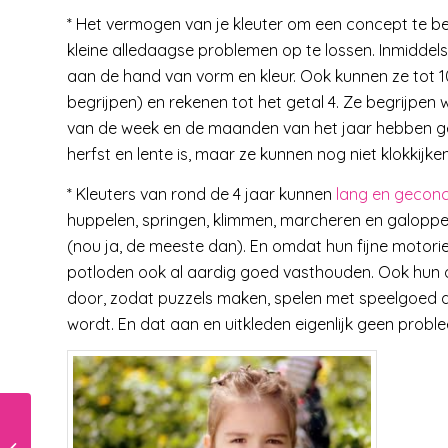
* Het vermogen van je kleuter om een concept te b
kleine alledaagse problemen op te lossen. Inmiddels
aan de hand van vorm en kleur. Ook kunnen ze tot 10 
begrijpen) en rekenen tot het getal 4. Ze begrijpen 
van de week en de maanden van het jaar hebben ge
herfst en lente is, maar ze kunnen nog niet klokkijken
* Kleuters van rond de 4 jaar kunnen
lang en geconce
huppelen, springen, klimmen, marcheren en galoppe
(nou ja, de meeste dan). En omdat hun fijne motor
potloden ook al aardig goed vasthouden. Ook hun 
door, zodat puzzels maken, spelen met speelgoed da
wordt. En dat aan en uitkleden eigenlijk geen probl
Goede voornemens