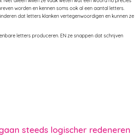
al. Niet alleen willen ze vaak weten wat een woord nu precies
even worden en kennen soms ook al een aantal letters.
inderen dat letters klanken vertegenwoordigen en kunnen ze
enbare letters produceren. EN ze snappen dat schrijven
gaan steeds logischer redeneren