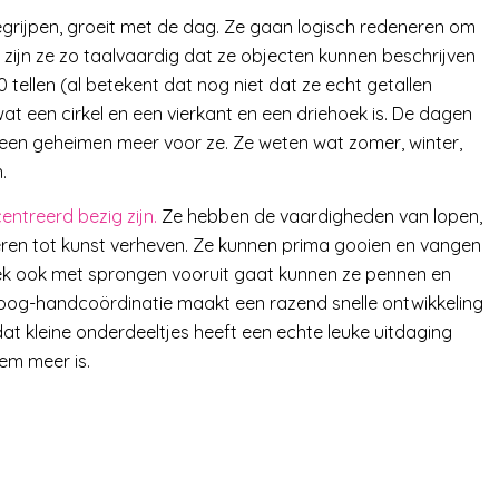
egrijpen, groeit met de dag. Ze gaan logisch redeneren om
 zijn ze zo taalvaardig dat ze objecten kunnen beschrijven
tellen (al betekent dat nog niet dat ze echt getallen
wat een cirkel en een vierkant en een driehoek is. De dagen
en geheimen meer voor ze. Ze weten wat zomer, winter,
.
ntreerd bezig zijn.
Ze hebben de vaardigheden van lopen,
ren tot kunst verheven. Ze kunnen prima gooien en vangen
iek ook met sprongen vooruit gaat kunnen ze pennen en
oog-handcoördinatie maakt een razend snelle ontwikkeling
t kleine onderdeeltjes heeft een echte leuke uitdaging
eem meer is.