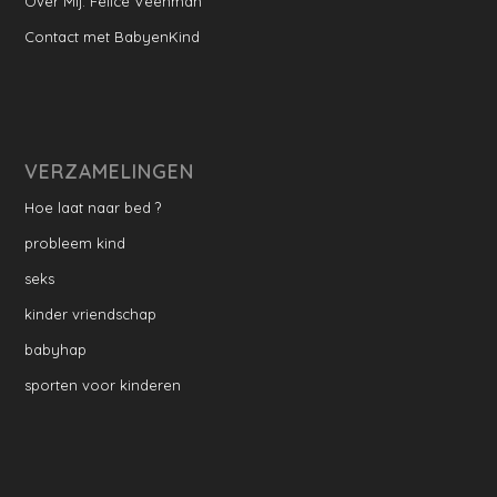
Over Mij: Felice Veenman
Contact met BabyenKind
VERZAMELINGEN
Hoe laat naar bed ?
probleem kind
seks
kinder vriendschap
babyhap
sporten voor kinderen