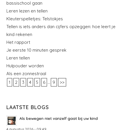
bassischool gaan
Leren lezen en tellen
Kleuterspelletjes: Telstokjes
Tellen is iets anders dan cijfers opzeggen: hoe leert je
kind rekenen
Het rapport
Je eerste 10 minuten gesprek
Leren tellen
Hulpouder worden
Als een zonnestraal
...
1
2
3
4
5
6
9
>>
LAATSTE BLOGS
Als bewegen niet vanzelf gaat bij uw kind
4 augustus 2026 - 09:49