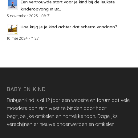
Een vertrouwde start voor je kind bij de leukste
kinderopvang in Br...
5 november 2025 - 08:31
Hoe krijg je je kind achter dat scherm vandaan?
10 mei 2024 - 11:27
BABY EN KIND
BabyenKind is al 12 jaar een website en forum dat vele
moeders aan zich weet te binden door haar
begrijpelijke artikelen en hartelijke toon. Dagelijks
verschijnen er nieuwe onderwerpen en artikelen.