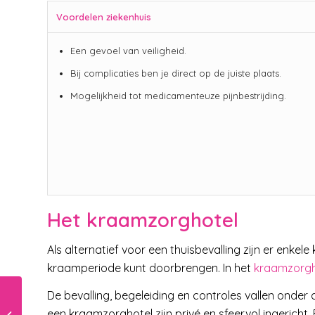
Voordelen ziekenhuis
Een gevoel van veiligheid.
Bij complicaties ben je direct op de juiste plaats.
Mogelijkheid tot medicamenteuze pijnbestrijding.
Het kraamzorghotel
Als alternatief voor een thuisbevalling zijn er enkel
kraamperiode kunt doorbrengen. In het
kraamzorgh
De bevalling, begeleiding en controles vallen onder
een kraamzorghotel zijn privé en sfeervol ingericht. 
Feest in huis