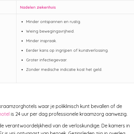
Nadelen ziekenhuis
Minder ontspannen en rustig.
Weing bewegingsvrijheid.
Minder inspraak.
Eerder kans op ingrijpen of kunstverlossing.
Groter infectiegevaar.
Zonder medische indicatie kost het geld.
e kraamzorghotels waar je poliklinisch kunt bevallen of de
otel
is 24 uur per dag professionele kraamzorg aanwezig.
 de verantwoordelijkheid van de verloskundige. De kamers in
Er is vrij ontvangst van bezoek. Gezinsleden zijn in overleg