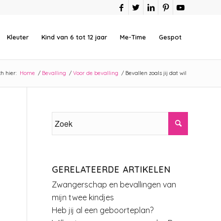
Kleuter
Kind van 6 tot 12 jaar
Me-Time
Gespot
h hier:
Home
/
Bevalling
/
Voor de bevalling
/
Bevallen zoals jij dat wil
GERELATEERDE ARTIKELEN
Zwangerschap en bevallingen van
mijn twee kindjes
Heb jij al een geboorteplan?