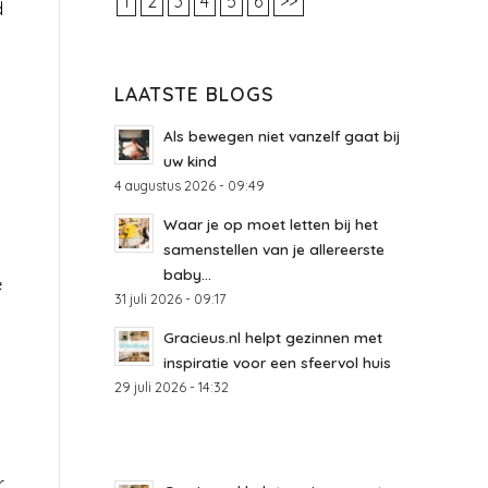
1
2
3
4
5
6
>>
d
LAATSTE BLOGS
Als bewegen niet vanzelf gaat bij
uw kind
4 augustus 2026 - 09:49
Waar je op moet letten bij het
samenstellen van je allereerste
baby...
e
31 juli 2026 - 09:17
Gracieus.nl helpt gezinnen met
inspiratie voor een sfeervol huis
29 juli 2026 - 14:32
r