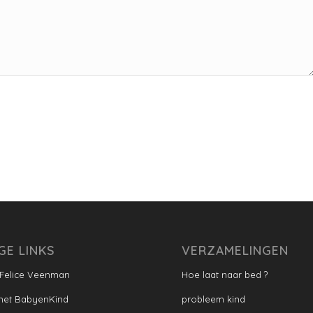
GE LINKS
VERZAMELINGEN
 Felice Veenman
Hoe laat naar bed ?
met BabyenKind
probleem kind