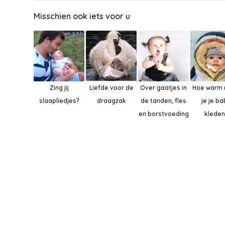
Misschien ook iets voor u
Zing jij
Liefde voor de
Over gaatjes in
Hoe warm
slaapliedjes?
draagzak
de tanden, fles
je je ba
en borstvoeding
kleden