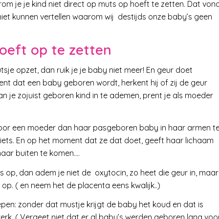
m je je kind niet direct op muts op hoeft te zetten. Dat von
e niet kunnen vertellen waarom wij destijds onze baby’s geen
oeft op te zetten
je opzet, dan ruik je je baby niet meer! En geur doet
t dat een baby geboren wordt, herkent hij of zij de geur
 je zojuist geboren kind in te ademen, prent je als moeder
ker voor een moeder dan haar pasgeboren baby in haar armen t
iets. En op het moment dat ze dat doet, geeft haar lichaam
n naar buiten te komen….
ts op, dan adem je niet de oxytocin, zo heet die geur in, maar
op. ( en neem het de placenta eens kwalijk..)
pen: zonder dat mustje krijgt de baby het koud en dat is
werk. ( Vergeet niet dat er al baby’s werden geboren lang voo