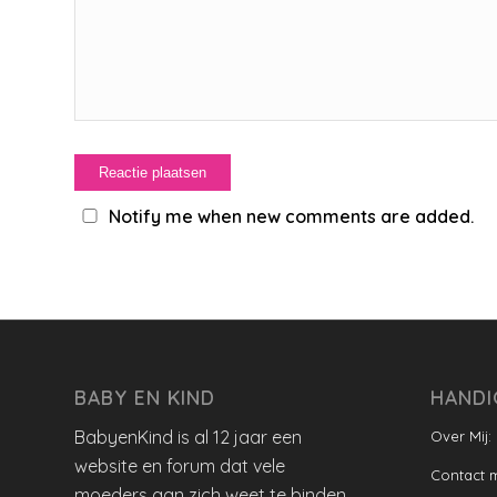
Notify me when new comments are added.
BABY EN KIND
HANDI
BabyenKind is al 12 jaar een
Over Mij:
website en forum dat vele
Contact 
moeders aan zich weet te binden