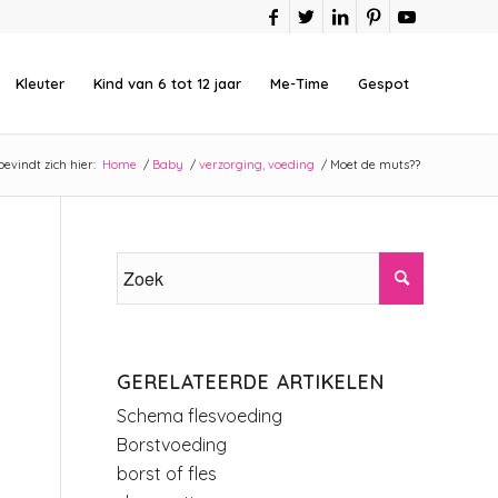
Kleuter
Kind van 6 tot 12 jaar
Me-Time
Gespot
bevindt zich hier:
Home
/
Baby
/
verzorging, voeding
/
Moet de muts??
GERELATEERDE ARTIKELEN
Schema flesvoeding
Borstvoeding
borst of fles