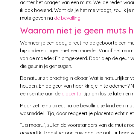
achter het dragen van een muts. Wel de reden waaro
ik ook boeiend. Want als je het me vraagt, zou ik j
muts gaven na
de bevalling
Waarom niet je geen muts h
Wanneer je een baby direct na de geboorte een muts
bijzondere dingen met een moeder. Vanaf het momen
van de moeder. En omgekeerd. Door diep de geur van
die geur in je geheugen.
De natuur zit prachtig in elkaar. Wat is natuurlij
houden. En de geur van haar kindje in te ademen? N
een seintje aan de
placenta
: tijd om los te laten e
Maar zet je nu direct na de bevalling je kind een mu
wasmiddel….Tja, daar reageert je placenta echt niet 
“Ja maar…”, zullen de voorstanders van de muts roe
gevaarlijk. Troost je: opnieuw doet de natuur haar 