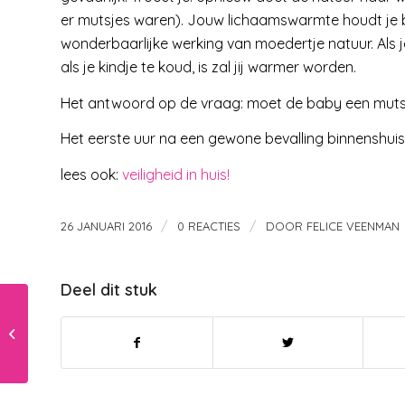
er mutsjes waren). Jouw lichaamswarmte houdt je b
wonderbaarlijke werking van moedertje natuur. Als 
als je kindje te koud, is zal jij warmer worden.
Het antwoord op de vraag: moet de baby een muts ? 
Het eerste uur na een gewone bevalling binnenshuis 
lees ook:
veiligheid in huis!
/
/
26 JANUARI 2016
0 REACTIES
DOOR
FELICE VEENMAN
Deel dit stuk
Heeft je kind
verlatingsangst?