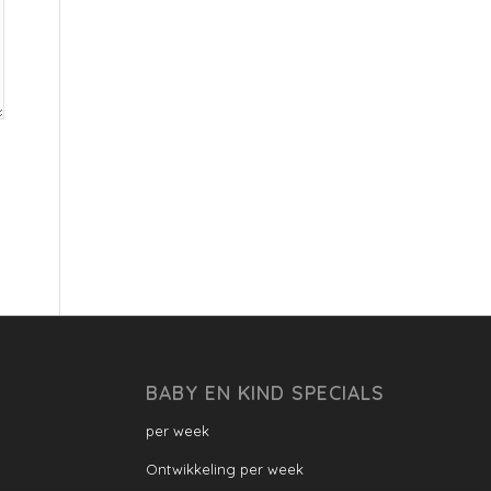
BABY EN KIND SPECIALS
per week
Ontwikkeling per week