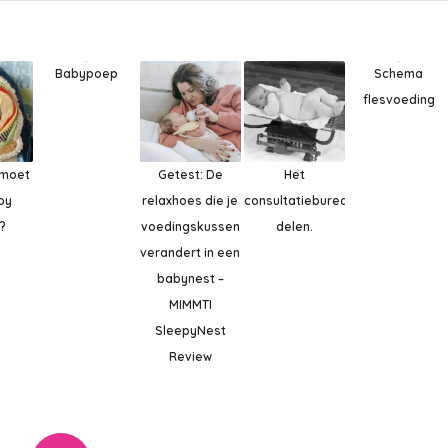
Babypoep
Schema
flesvoeding
 moet
Getest: De
Het
by
relaxhoes die je
consultatiebureau….ervaringen
?
voedingskussen
delen.
verandert in een
babynest –
MIMMTI
SleepyNest
Review