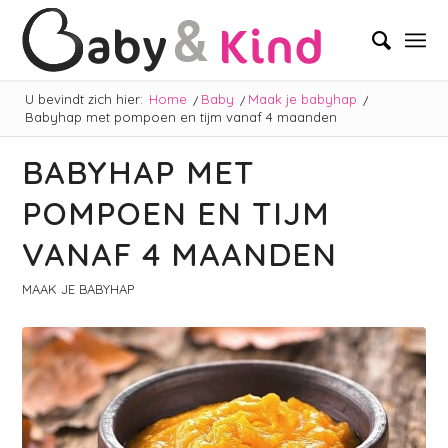
U bevindt zich hier:
Home
/
Baby
/
Maak je babyhap
/
Babyhap met pompoen en tijm vanaf 4 maanden
BABYHAP MET
POMPOEN EN TIJM
VANAF 4 MAANDEN
MAAK JE BABYHAP