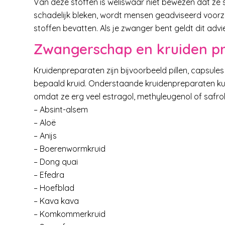
Van deze stoffen is weliswaar niet bewezen dat ze s
schadelijk bleken, wordt mensen geadviseerd voorzi
stoffen bevatten. Als je zwanger bent geldt dit advie
Zwangerschap en kruiden p
Kruidenpreparaten zijn bijvoorbeeld pillen, capsule
bepaald kruid. Onderstaande kruidenpreparaten kun 
omdat ze erg veel estragol, methyleugenol of safro
– Absint-alsem
– Aloë
– Anijs
– Boerenwormkruid
– Dong quai
– Efedra
– Hoefblad
– Kava kava
– Komkommerkruid