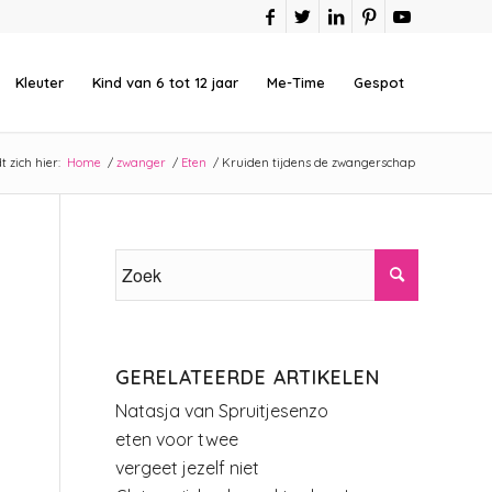
Kleuter
Kind van 6 tot 12 jaar
Me-Time
Gespot
 zich hier:
Home
/
zwanger
/
Eten
/
Kruiden tijdens de zwangerschap
GERELATEERDE ARTIKELEN
Natasja van Spruitjesenzo
eten voor twee
vergeet jezelf niet