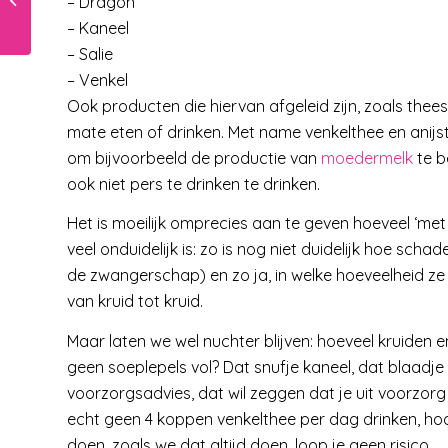
– Dragon
in huis?
– Kaneel
– Salie
– Venkel
Ook producten die hiervan afgeleid zijn, zoals thee
mate eten of drinken. Met name venkelthee en ani
om bijvoorbeeld de productie van
moedermelk
te b
ook niet pers te drinken te drinken.
Het is moeilijk omprecies aan te geven hoeveel ‘met
veel onduidelijk is: zo is nog niet duidelijk hoe scha
de zwangerschap) en zo ja, in welke hoeveelheid ze 
van kruid tot kruid.
Maar laten we wel nuchter blijven: hoeveel kruiden e
geen soeplepels vol? Dat snufje kaneel, dat blaadje sa
voorzorgsadvies, dat wil zeggen dat je uit voorzo
echt geen 4 koppen venkelthee per dag drinken, h
doen, zoals we dat altijd doen, loop je geen risico.