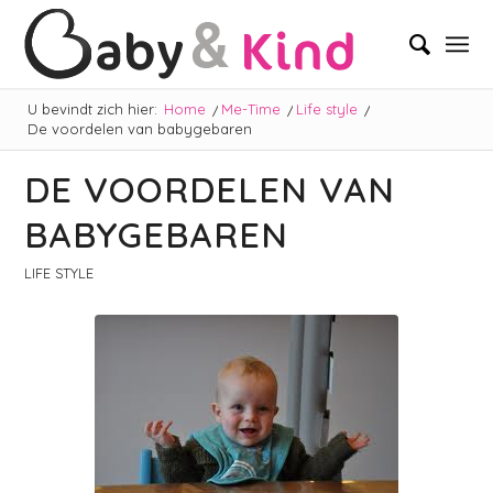
U bevindt zich hier:
Home
/
Me-Time
/
Life style
/
De voordelen van babygebaren
DE VOORDELEN VAN
BABYGEBAREN
LIFE STYLE