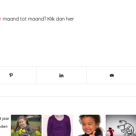
r
maand tot maand? Klik dan hier
4 jaar
nden