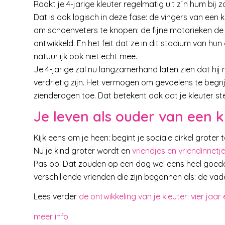
Raakt je 4-jarige kleuter regelmatig uit z´n hum bij 
Dat is ook logisch in deze fase: de vingers van een k
om schoenveters te knopen: de fijne motorieken de v
ontwikkeld. En het feit dat ze in dit stadium van hun
natuurlijk ook niet echt mee.
Je 4-jarige zal nu langzamerhand laten zien dat hi
verdrietig zijn. Het vermogen om gevoelens te beg
zienderogen toe. Dat betekent ook dat je kleuter s
Je leven als ouder van een k
Kijk eens om je heen: begint je sociale cirkel grote
Nu je kind groter wordt en
vriendjes en vriendinnetj
Pas op! Dat zouden op een dag wel eens heel goede
verschillende vrienden die zijn begonnen als: de v
Lees verder
de ontwikkeling van je kleuter: vier ja
meer info