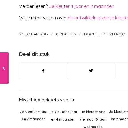
Verder lezen?
Je kleuter 4 jaar en 2 maanden
Wil je meer weten over
de ontwikkeling van je kleute
/
/
27 JANUARI 2013
0 REACTIES
DOOR
FELICE VEENMAN
Deel dit stuk
Als je peuter weigert
te delen
Misschien ook iets voor u
Je kleuter 4 jaar
Je kleuter 
Je kleuter van
Je kleuter 4 jaar
en 7 maanden
en 2 maa
vier naar 5 jaar:
en 4 maanden
wat mag je