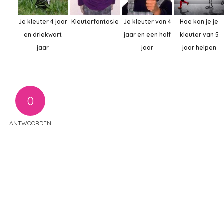
Je kleuter 4 jaar
Kleuterfantasie
Je kleuter van 4
Hoe kan je je
en driekwart
jaar en een half
kleuter van 5
jaar
jaar
jaar helpen
0
ANTWOORDEN