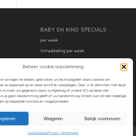
BABY EN KIND SPECIALS
per week
Ontwikkeling per week
Ontwikkeling dreumes: per maand
Beheer cookie toestemming
Ontwikkeling peuter: per maand
ervaringen te bieden, gebruiken wij technologieën zoals cookies om
Ontwikkeling per maand
ver je apparaat op te slaan en/of te raadplegen. Door in te stemmen met deze
n kunnen wij gegevens zoals surfgedrag of unieke ID's op deze site
ontwikkeling per jaar
ls je geen toestemming geeft of uw toestemming intrekt, kan dit een nadelige
en op bepaalde functies en mogelijkheden.
Cookiebeleid (EU)
epteren
Weigeren
Bekijk voorkeuren
Cookiebeleid
Privacy Statement