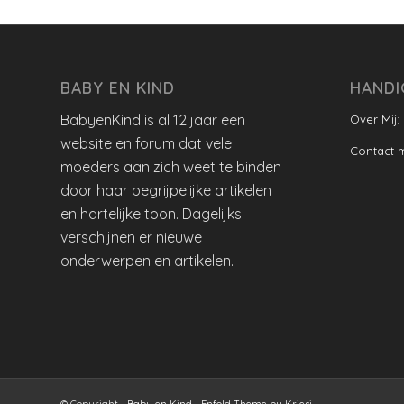
BABY EN KIND
HANDI
BabyenKind is al 12 jaar een
Over Mij:
website en forum dat vele
Contact 
moeders aan zich weet te binden
door haar begrijpelijke artikelen
en hartelijke toon. Dagelijks
verschijnen er nieuwe
onderwerpen en artikelen.
© Copyright -
Baby en Kind
-
Enfold Theme by Kriesi