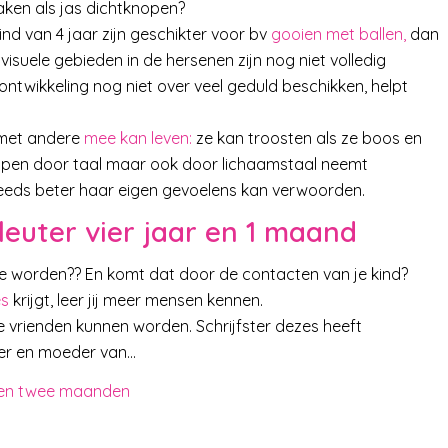
zaken als jas dichtknopen?
ind van 4 jaar zijn geschikter voor bv
gooien met ballen,
dan
isuele gebieden in de hersenen zijn nog niet volledig
 ontwikkeling nog niet over veel geduld beschikken, helpt
j met andere
mee kan leven:
ze kan troosten als ze boos en
rijpen door taal maar ook door lichaamstaal neemt
teeds beter haar eigen gevoelens kan verwoorden.
leuter vier jaar en 1 maand
r te worden?? En komt dat door de contacten van je kind?
es
krijgt, leer jij meer mensen kennen.
 vrienden kunnen worden. Schrijfster dezes heeft
ader en moeder van…
ar en twee maanden