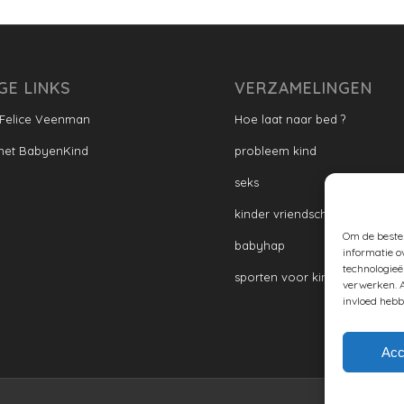
GE LINKS
VERZAMELINGEN
 Felice Veenman
Hoe laat naar bed ?
met BabyenKind
probleem kind
seks
kinder vriendschap
Om de beste 
babyhap
informatie o
technologieë
sporten voor kinderen
verwerken. A
invloed hebb
Acc