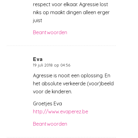
respect voor elkaar. Agressie lost
niks op maakt dingen alleen erger
juist
Beantwoorden
Eva
19 juli 2018 op 04:56
zegt:
Agressie is nooit een oplossing. En
het absolute verkeerde (voor)beeld
voor de kinderen.
Groetjes Eva
http://www.evaperez.be
Beantwoorden