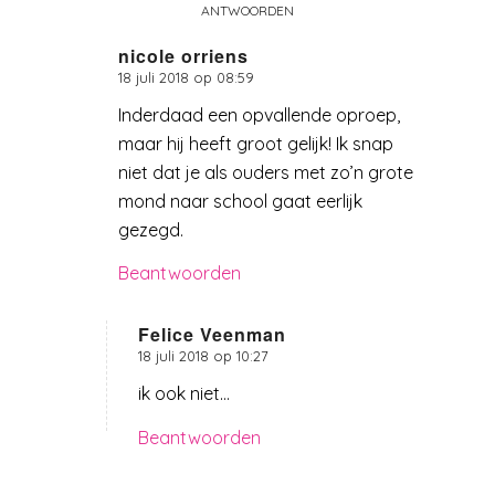
ANTWOORDEN
nicole orriens
18 juli 2018 op 08:59
zegt:
Inderdaad een opvallende oproep,
maar hij heeft groot gelijk! Ik snap
niet dat je als ouders met zo’n grote
mond naar school gaat eerlijk
gezegd.
Beantwoorden
Felice Veenman
18 juli 2018 op 10:27
zegt:
ik ook niet…
Beantwoorden