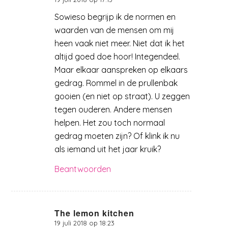
zegt:
Sowieso begrijp ik de normen en
waarden van de mensen om mij
heen vaak niet meer. Niet dat ik het
altijd goed doe hoor! Integendeel.
Maar elkaar aanspreken op elkaars
gedrag. Rommel in de prullenbak
gooien (en niet op straat). U zeggen
tegen ouderen. Andere mensen
helpen. Het zou toch normaal
gedrag moeten zijn? Of klink ik nu
als iemand uit het jaar kruik?
Beantwoorden
The lemon kitchen
19 juli 2018 op 18:23
zegt: