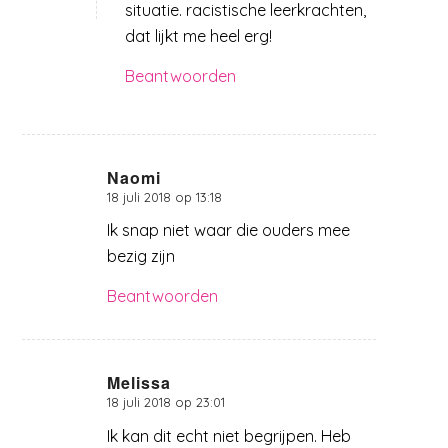
situatie. racistische leerkrachten,
dat lijkt me heel erg!
Beantwoorden
Naomi
18 juli 2018 op 13:18
zegt:
Ik snap niet waar die ouders mee
bezig zijn
Beantwoorden
Melissa
18 juli 2018 op 23:01
zegt:
Ik kan dit echt niet begrijpen. Heb