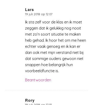
Lars
19 juli 2018 op 12:07
zegt:
Ik sta zelf voor de klas en ik moet
zeggen dat ik gelukkig nog nooit
met zo’n soort situatie te maken
heb gehad. Ik hoor het om me heen
echter vaak genoeg en ik kan er
dan ook met mijn verstand niet bij
dat sommige ouders gewoon niet
snappen hoe belangrijk hun
voorbeeldfunctie is.
Beantwoorden
Rory
19 juli 2018 op 17:13