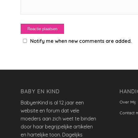
Notify me when new comments are added.
BABY EN KIND
HANDI
BabyenKind is al 12 jaar een
Over Mij:
website en forum dat vele
Contact 
moeders aan zich weet te binden
door haar begrijpelijke artikelen
en hartelijke toon. Dagelijks