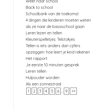
Weer naar school
Back to school
Schoolbank van de toekomst
4 dingen die kinderen moeten weten
als ze naar de bassischool gaan
Leren lezen en tellen
Kleuterspelletjes: Telstokjes
Tellen is iets anders dan cijfers
opzeggen: hoe leert je kind rekenen
Het rapport
Je eerste 10 minuten gesprek
Leren tellen
Hulpouder worden
Als een zonnestraal
1
2
3
4
5
6
...
9
>>