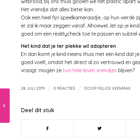
witbrood, bij ons thuis gooien we het plastic apart we
Het vriendje dat alles beter kan.
Ook een heel fijn speelkameraadje…op hun vierde zi
er zal ik maar zeggen vanaf. Alhoewel…let op je kind
goed om een realitycheck toe te passen en subtiel
Het kind dat je ter plekke wil adopteren
En dan komt je kind ineens thuis met een kind dat 
goed voelt, omdat het direct al zo vertrouwd en gez
vraagt: mogen ze
hun hele leven vriendjes
blijven?
/
/
28 JULI 2019
0 REACTIES
DOOR
FELICE VEENMAN
Moeten ouders altijd
samen een lijn
Deel dit stuk
trekken ?