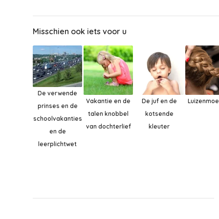
Misschien ook iets voor u
De verwende
Vakantie en de
De juf en de
Luizenmoe
prinses en de
talen knobbel
kotsende
schoolvakanties
van dochterlief
kleuter
en de
leerplichtwet