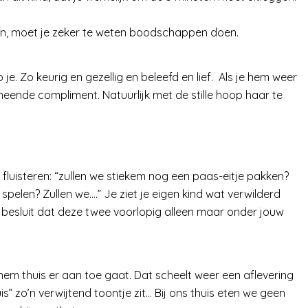
len, moet je zeker te weten boodschappen doen.
 je. Zo keurig en gezellig en beleefd en lief. Als je hem weer
eende compliment. Natuurlijk met de stille hoop haar te
 fluisteren: “zullen we stiekem nog een paas-eitje pakken?
pelen? Zullen we….” Je ziet je eigen kind wat verwilderd
e besluit dat deze twee voorlopig alleen maar onder jouw
j hem thuis er aan toe gaat. Dat scheelt weer een aflevering
uis” zo’n verwijtend toontje zit… Bij ons thuis eten we geen