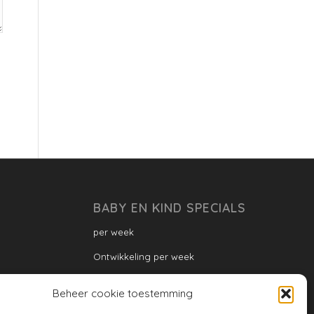
BABY EN KIND SPECIALS
per week
Ontwikkeling per week
Ontwikkeling dreumes: per maand
Beheer cookie toestemming
Ontwikkeling peuter: per maand