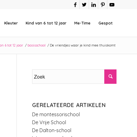
Kleuter
Kind van 6 tot 12 jaar
Me-Time
Gespot
n 6 tot 12 jaar
/
basisschool
/
De vriendjes waar je kind mee thuiskomt
GERELATEERDE ARTIKELEN
De montessorischool
De Vrije School
De Dalton-school