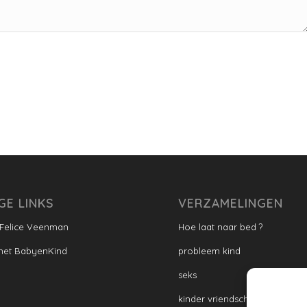
GE LINKS
VERZAMELINGEN
 Felice Veenman
Hoe laat naar bed ?
met BabyenKind
probleem kind
seks
kinder vriendschap