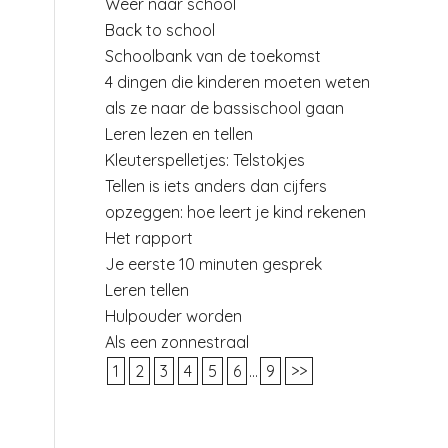
Weer naar school
Back to school
Schoolbank van de toekomst
4 dingen die kinderen moeten weten
als ze naar de bassischool gaan
Leren lezen en tellen
Kleuterspelletjes: Telstokjes
Tellen is iets anders dan cijfers
opzeggen: hoe leert je kind rekenen
Het rapport
Je eerste 10 minuten gesprek
Leren tellen
Hulpouder worden
Als een zonnestraal
1
2
3
4
5
6
...
9
>>