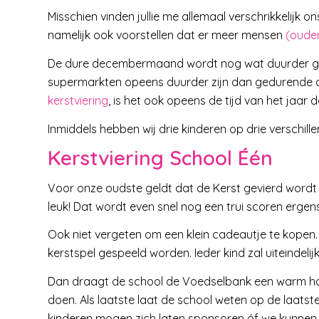
Misschien vinden jullie me allemaal verschrikkelijk 
namelijk ook voorstellen dat er meer mensen
(ouder
De dure decembermaand wordt nog wat duurder gem
supermarkten opeens duurder zijn dan gedurende de
kerstviering
, is het ook opeens de tijd van het jaar 
Inmiddels hebben wij drie kinderen op drie verschill
Kerstviering School Één
Voor onze oudste geldt dat de Kerst gevierd wordt m
leuk! Dat wordt even snel nog een trui scoren ergens
Ook niet vergeten om een klein cadeautje te kopen. I
kerstspel gespeeld worden. Ieder kind zal uiteindeli
Dan draagt de school de Voedselbank een warm hart 
doen. Als laatste laat de school weten op de laatst
kinderen mogen zich laten sponsoren óf we kunnen