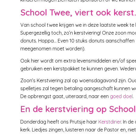
School
Twee, viert ook kerst
Van school twee krijgen we in deze laatste week te 
Supergezellig toch, zo’n kerstviering! Onze zoon m
donuts. Hoppa… Even 10 stuks donuts aanschaffen (
meegenomen moet worden).
Ook hier wordt om extra levensmiddelen en/of spe
gebruiken een kerstpakket te kunnen geven. Wede
Zoon’s Kerstviering zal op woensdagavond zijn. Ou
spelletjes zal tegen betaling aangeschaft kunnen 
De opbrengst gaat, uiteraard, naar een
goed doel
.
En de kerstviering op School
Donderdag heeft ons Prutsje haar
Kerstdiner
. In d
kerk. Liedjes zingen, luisteren naar de Pastor en, 