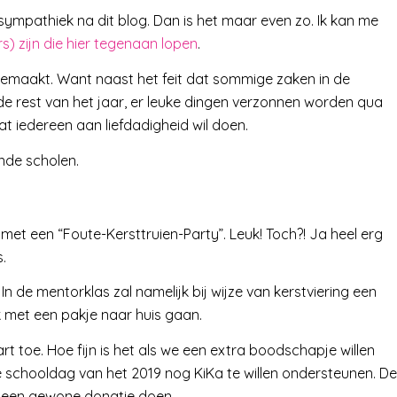
onsympathiek na dit blog. Dan is het maar even zo. Ik kan me
s) zijn die hier tegenaan lopen
.
aakt. Want naast het feit dat sommige zaken in de
 rest van het jaar, er leuke dingen verzonnen worden qua
dat iedereen aan liefdadigheid wil doen.
ende scholen.
et een “Foute-Kersttruien-Party”. Leuk! Toch?! Ja heel erg
.
n de mentorklas zal namelijk bij wijze van kerstviering een
jk met een pakje naar huis gaan.
toe. Hoe fijn is het als we een extra boodschapje willen
e schooldag van het 2019 nog KiKa te willen ondersteunen. De
 een gewone donatie doen.