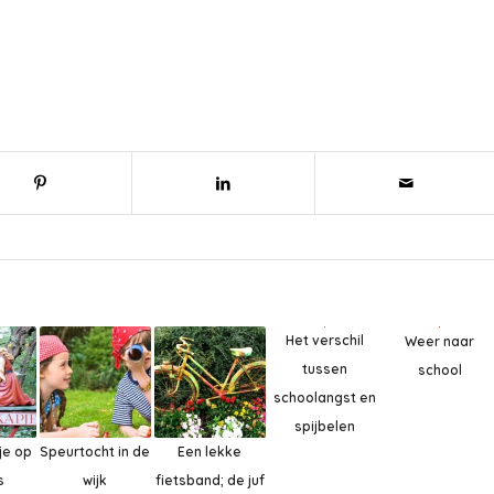
Het verschil
Weer naar
tussen
school
schoolangst en
spijbelen
je op
Speurtocht in de
Een lekke
ts
wijk
fietsband; de juf