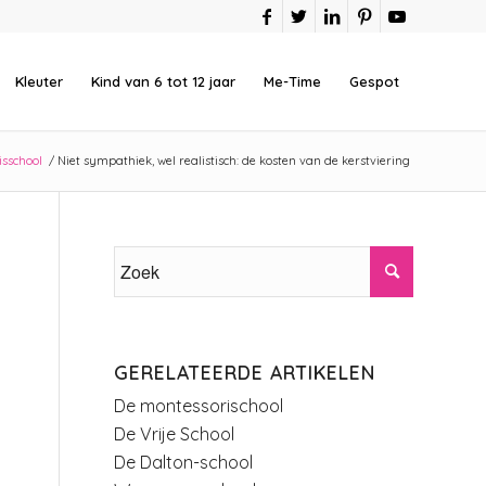
Kleuter
Kind van 6 tot 12 jaar
Me-Time
Gespot
isschool
/
Niet sympathiek, wel realistisch: de kosten van de kerstviering
GERELATEERDE ARTIKELEN
De montessorischool
De Vrije School
De Dalton-school