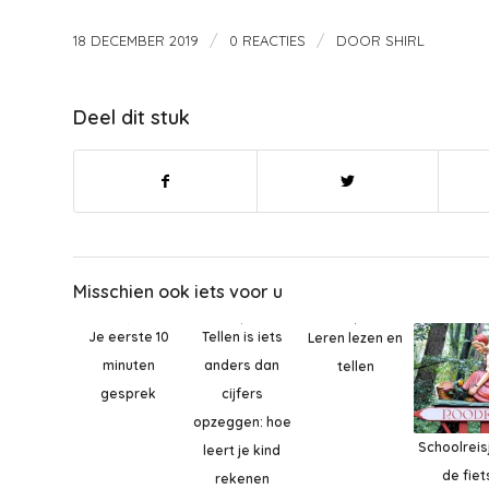
/
/
18 DECEMBER 2019
0 REACTIES
DOOR
SHIRL
Deel dit stuk
Misschien ook iets voor u
Tellen is iets
Je eerste 10
Leren lezen en
anders dan
minuten
tellen
cijfers
gesprek
opzeggen: hoe
Schoolreis
leert je kind
de fie
rekenen