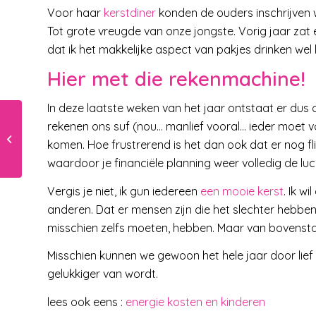
Voor haar
kerstdiner
konden de ouders inschrijven w
Tot grote vreugde van onze jongste. Vorig jaar zat 
dat ik het makkelijke aspect van pakjes drinken wel
Hier met die rekenmachine!
In deze laatste weken van het jaar ontstaat er du
Microgolfoven
rekenen ons suf (nou… manlief vooral… ieder moet vo
aanschaffen: dit moet
komen. Hoe frustrerend is het dan ook dat er nog fli
je weten
waardoor je financiële planning weer volledig de lu
Vergis je niet, ik gun iedereen
een mooie kerst
. Ik w
anderen. Dat er mensen zijn die het slechter hebbe
misschien zelfs moeten, hebben. Maar van bovenst
Misschien kunnen we gewoon het hele jaar door lief 
gelukkiger van wordt.
lees ook eens :
energie kosten en kinderen