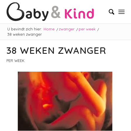
U bevindt zich hier:
Home
/
zwanger
/
per week
/
38 weken zwanger
38 WEKEN ZWANGER
PER WEEK