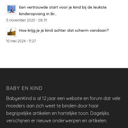
Een vertrouwde start voor je kind bij de leukste
kinderopvang in Br...
5 november 2025 - 08:31
Hoe krijg je je kind achter dat scherm vandaan?
10 mei 2024 - 11:27
BABY EN KIND
BabyenKind is al 12 jaar een website en forum dat vele
moeders aan zich weet te binden door haar
begrijpelijke artikelen en hartelijke toon. Dagelijks
verschijnen er nieuwe onderwerpen en artikelen.