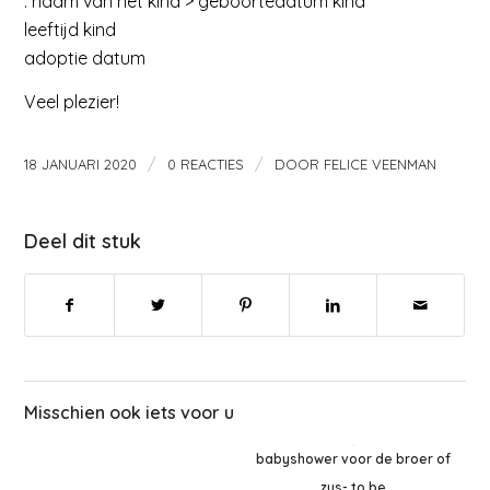
: naam van het kind > geboortedatum kind
leeftijd kind
adoptie datum
Veel plezier!
/
/
18 JANUARI 2020
0 REACTIES
DOOR
FELICE VEENMAN
Deel dit stuk
Misschien ook iets voor u
babyshower voor de broer of
zus- to be