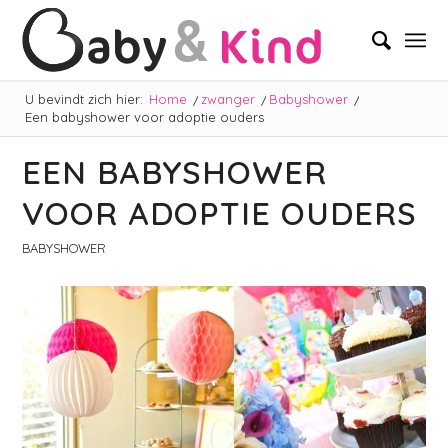
U bevindt zich hier:
Home
/
zwanger
/
Babyshower
/
Een babyshower voor adoptie ouders
EEN BABYSHOWER
VOOR ADOPTIE OUDERS
BABYSHOWER