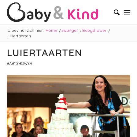
U bevindt zich hier:
Home
/
zwanger
/
Babyshower
/
Luiertaarten
LUIERTAARTEN
BABYSHOWER