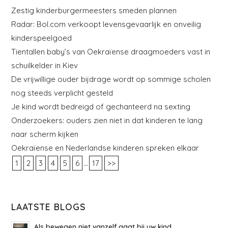
Zestig kinderburgermeesters smeden plannen
Radar: Bol.com verkoopt levensgevaarlijk en onveilig
kinderspeelgoed
Tientallen baby’s van Oekraïense draagmoeders vast in
schuilkelder in Kiev
De vrijwillige ouder bijdrage wordt op sommige scholen
nog steeds verplicht gesteld
Je kind wordt bedreigd of gechanteerd na sexting
Onderzoekers: ouders zien niet in dat kinderen te lang
naar scherm kijken
Oekraïense en Nederlandse kinderen spreken elkaar
...
1
2
3
4
5
6
17
>>
LAATSTE BLOGS
Als bewegen niet vanzelf gaat bij uw kind