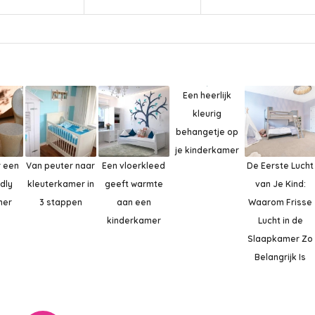
Een heerlijk
kleurig
behangetje op
je kinderkamer
r een
Van peuter naar
Een vloerkleed
De Eerste Lucht
ndly
kleuterkamer in
geeft warmte
van Je Kind:
mer
3 stappen
aan een
Waarom Frisse
kinderkamer
Lucht in de
Slaapkamer Zo
Belangrijk Is