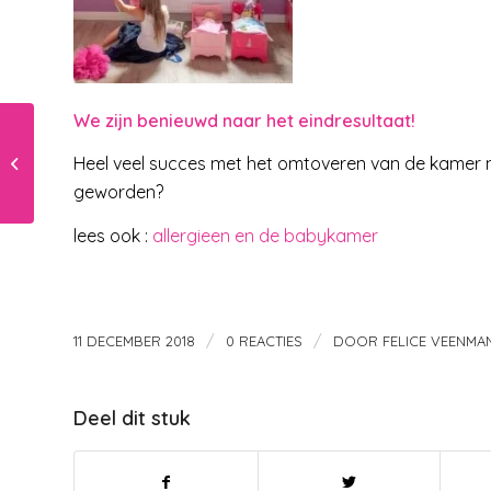
We zijn benieuwd naar het eindresultaat!
Aan tafel eten of voor
Heel veel succes met het omtoveren van de kamer n
de tv?
geworden?
lees ook :
allergieen en de babykamer
/
/
11 DECEMBER 2018
0 REACTIES
DOOR
FELICE VEENMA
Deel dit stuk