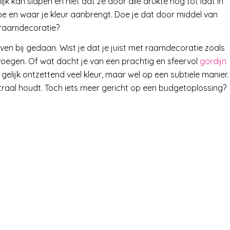
ijk kan slapen en niet dat ze door alle drukte nog tot laat in
oe en waar je kleur aanbrengt. Doe je dat door middel van
d raamdecoratie?
n bij gedaan. Wist je dat je juist met raamdecoratie zoals
evoegen. Of wat dacht je van een prachtig en sfeervol
gordijn
gelijk ontzettend veel kleur, maar wel op een subtiele manier.
utraal houdt. Toch iets meer gericht op een budgetoplossing?