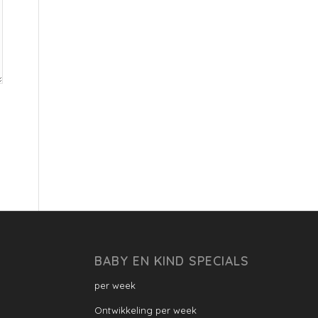
BABY EN KIND SPECIALS
per week
Ontwikkeling per week