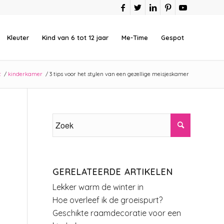
Kleuter
Kind van 6 tot 12 jaar
Me-Time
Gespot
t
/
kinderkamer
/
3 tips voor het stylen van een gezellige meisjeskamer
GERELATEERDE ARTIKELEN
Lekker warm de winter in
Hoe overleef ik de groeispurt?
Geschikte raamdecoratie voor een