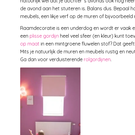
natuurlijk wel dat je dochter ’s avonds ook nog heerl
de avond aan het stuiteren is. Balans dus. Bepaal h
meubels, een likje verf op de muren of bijvoorbeel
Raamdecoratie is een underdog en wordt er vaak eve
een
plisse gordijn
heel veel sfeer (en kleur) kunt to
op maat
in een mintgroene fluwelen stof? Dat geeft 
Mits je natuurlijk de muren en meubels rustig en ne
Ga dan voor verduisterende
rolgordijnen
.