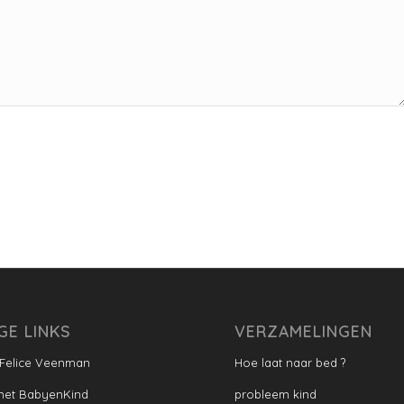
GE LINKS
VERZAMELINGEN
 Felice Veenman
Hoe laat naar bed ?
met BabyenKind
probleem kind