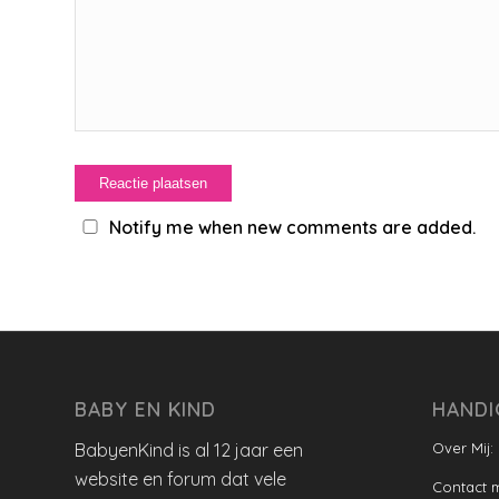
Notify me when new comments are added.
BABY EN KIND
HANDI
BabyenKind is al 12 jaar een
Over Mij:
website en forum dat vele
Contact 