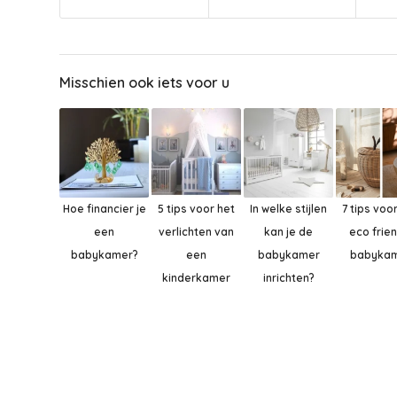
Misschien ook iets voor u
Hoe financier je
5 tips voor het
In welke stijlen
7 tips voo
een
verlichten van
kan je de
eco frie
babykamer?
een
babykamer
babyka
kinderkamer
inrichten?