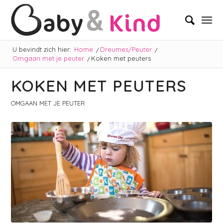
U bevindt zich hier:
Home
/
Dreumes/Peuter
/
Omgaan met je peuter
/
Koken met peuters
KOKEN MET PEUTERS
OMGAAN MET JE PEUTER