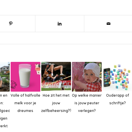
n en
Volle of halfvolle
Hoe zit het met
Op welke manier
Ouderapp of
n:
melk voor je
jouw
is jouw peuter
schriftje?
elgoed
dreumes
zelfbeheersing??
verlegen?
rigen
werkt