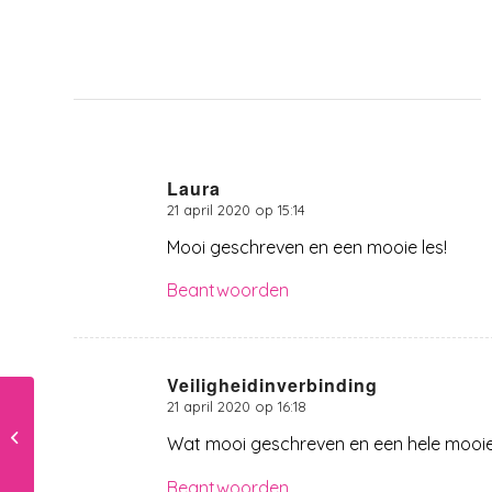
Laura
21 april 2020 op 15:14
zegt:
Mooi geschreven en een mooie les!
Beantwoorden
Veiligheidinverbinding
21 april 2020 op 16:18
zegt:
De kinderen thuis: je
Wat mooi geschreven en een hele mooie 
werk !
Beantwoorden