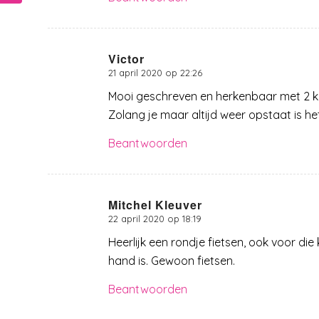
Victor
21 april 2020 op 22:26
zegt:
Mooi geschreven en herkenbaar met 2 klei
Zolang je maar altijd weer opstaat is h
Beantwoorden
Mitchel Kleuver
22 april 2020 op 18:19
zegt:
Heerlijk een rondje fietsen, ook voor die
hand is. Gewoon fietsen.
Beantwoorden