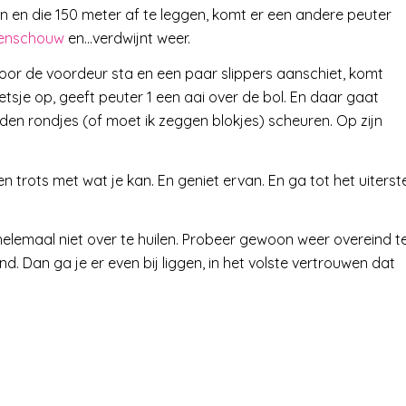
len en die 150 meter af te leggen, komt er een andere peuter
ogenschouw
en…verdwijnt weer.
oor de voordeur sta en een paar slippers aanschiet, komt
etsje op, geeft peuter 1 een aai over de bol. En daar gaat
eden rondjes (of moet ik zeggen blokjes) scheuren. Op zijn
en trots met wat je kan. En geniet ervan. En ga tot het uiterst
helemaal niet over te huilen. Probeer gewoon weer overeind t
d. Dan ga je er even bij liggen, in het volste vertrouwen dat