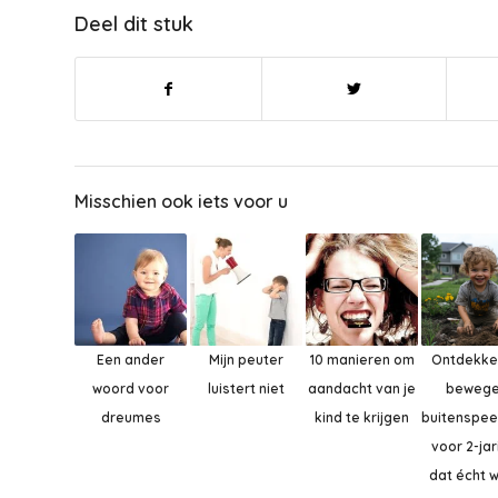
Deel dit stuk
Misschien ook iets voor u
Een ander
Mijn peuter
10 manieren om
Ontdekke
woord voor
luistert niet
aandacht van je
bewege
dreumes
kind te krijgen
buitenspe
voor 2-ja
dat écht 