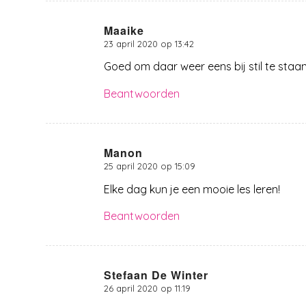
Maaike
23 april 2020 op 13:42
zegt:
Goed om daar weer eens bij stil te staan
Beantwoorden
Manon
25 april 2020 op 15:09
zegt:
Elke dag kun je een mooie les leren!
Beantwoorden
Stefaan De Winter
26 april 2020 op 11:19
zegt: