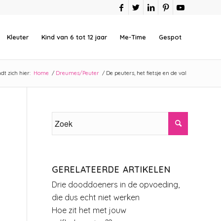
Kleuter
Kind van 6 tot 12 jaar
Me-Time
Gespot
dt zich hier:
Home
/
Dreumes/Peuter
/
De peuters, het fietsje en de val
GERELATEERDE ARTIKELEN
Drie dooddoeners in de opvoeding,
die dus echt niet werken
Hoe zit het met jouw