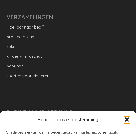
VERZAMELINGEN
Hoe laat naar bed ?
probleem kind
seks
kinder vriendschap
babyhap
sporten voor kinderen
BABY EN KIND SPECIALS
Beheer cookie toestemming
per week
Ontwikkeling per week
Om de beste ervaringen te bieden, gebruiken wij technologieën zoals