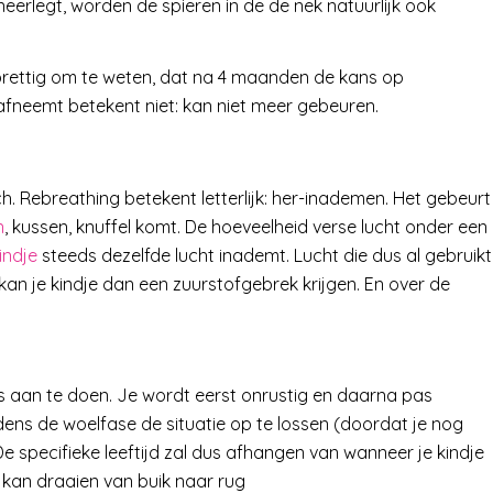
e neerlegt, worden de spieren in de de nek natuurlijk ook
ok prettig om te weten, dat na 4 maanden de kans op
afneemt betekent niet: kan niet meer gebeuren.
ich. Rebreathing betekent letterlijk: her-inademen. Het gebeurt
n
, kussen, knuffel komt. De hoeveelheid verse lucht onder een
indje
steeds dezelfde lucht inademt. Lucht die dus al gebruikt
 kan je kindje dan een zuurstofgebrek krijgen. En over de
iets aan te doen. Je wordt eerst onrustig en daarna pas
ijdens de woelfase de situatie op te lossen (doordat je nog
De specifieke leeftijd zal dus afhangen van wanneer je kindje
en kan draaien van buik naar rug