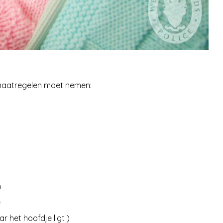
smaatregelen moet nemen:
n
e
r het hoofdje ligt )