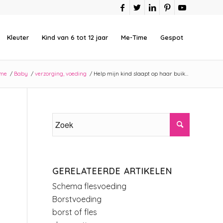
Kleuter
Kind van 6 tot 12 jaar
Me-Time
Gespot
me
/
Baby
/
verzorging, voeding
/
Help mijn kind slaapt op haar buik…
GERELATEERDE ARTIKELEN
Schema flesvoeding
Borstvoeding
borst of fles