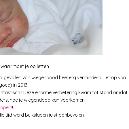
n waar moet je op letten
l gevallen van wiegendood heel erg verminderd. Let op van
 goed) in 2013
 fantastisch ! Deze enorme verbetering kwam tot stand omdat
uders, hoe je wiegendood kan voorkomen.
lapen!
!.
ie tijd werd buikslapen juist aanbevolen.