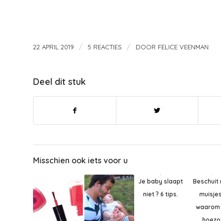
/
/
22 APRIL 2019
5 REACTIES
DOOR
FELICE VEENMAN
Deel dit stuk
Misschien ook iets voor u
Je baby slaapt
Beschuit
niet ? 6 tips.
muisje
waarom
hoezo