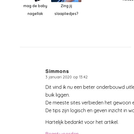
mag de baby
Zing jij
nagellak
slaapliedjes?
Simmons
3 januari 2020 op 13:42
zegt:
Dit vind ik nu een beter onderbouwd uit
buik liggen.
De meeste sites verbieden het gewoon en
De tips zijn logisch en geven inzicht in w
Hartelijk bedankt voor het artikel.