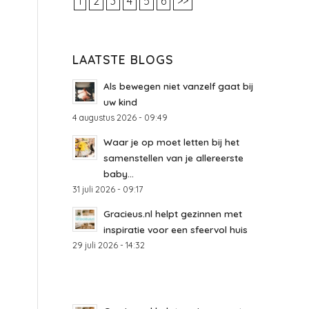
1
2
3
4
5
6
>>
LAATSTE BLOGS
Als bewegen niet vanzelf gaat bij
uw kind
4 augustus 2026 - 09:49
Waar je op moet letten bij het
samenstellen van je allereerste
baby...
31 juli 2026 - 09:17
Gracieus.nl helpt gezinnen met
t
inspiratie voor een sfeervol huis
29 juli 2026 - 14:32