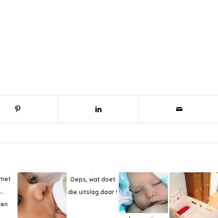
 met
Oeps, wat doet
s…
die uitslag daar !
 en
.