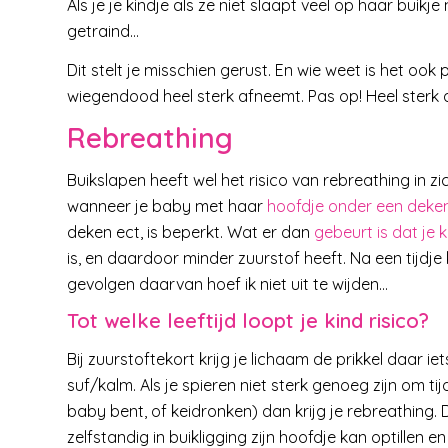
Als je je kindje als ze niet slaapt veel op haar buikj
getraind…
Dit stelt je misschien gerust. En wie weet is het o
wiegendood heel sterk afneemt. Pas op! Heel sterk 
Rebreathing
Buikslapen heeft wel het risico van rebreathing in z
wanneer je baby met haar
hoofdje onder een deke
deken ect, is beperkt. Wat er dan
gebeurt is dat je k
is, en daardoor minder zuurstof heeft. Na een tijdje
gevolgen daarvan hoef ik niet uit te wijden…
Tot welke leeftijd loopt je kind risico?
Bij zuurstoftekort krijg je lichaam de prikkel daar 
suf/kalm. Als je spieren niet sterk genoeg zijn om t
baby bent, of keidronken) dan krijg je rebreathing. 
zelfstandig in buikligging zijn hoofdje kan optillen 