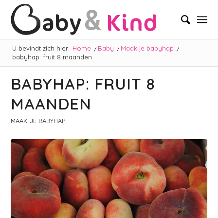
U bevindt zich hier:
Home
/
Baby
/
Maak je babyhap
/
babyhap: fruit 8 maanden
BABYHAP: FRUIT 8
MAANDEN
MAAK JE BABYHAP