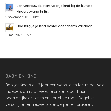
Een vertrouwde start voor je kind bij de leukste
kinderopvang in Br...
5 november 2025 - 08:31
Hoe krijg je je kind achter dat scherm vandaan?
10 mei 2024 - 11:27
BABY EN KIND
BabyenKind is al 12 jaar een website en forum dat vele
moeders aan zich weet te binden door haar
begrijpelijke artikelen en hartelijke toon. Dagelijks
verschijnen er nieuwe onderwerpen en artikelen.