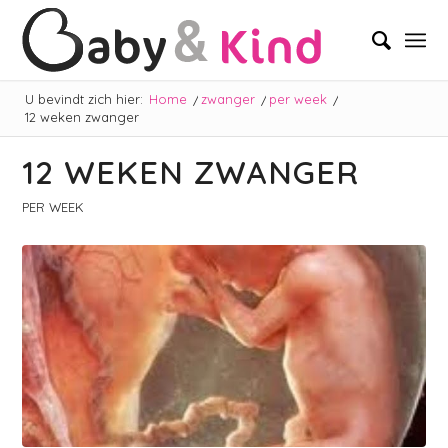
U bevindt zich hier:
Home
/
zwanger
/
per week
/
12 weken zwanger
12 WEKEN ZWANGER
PER WEEK