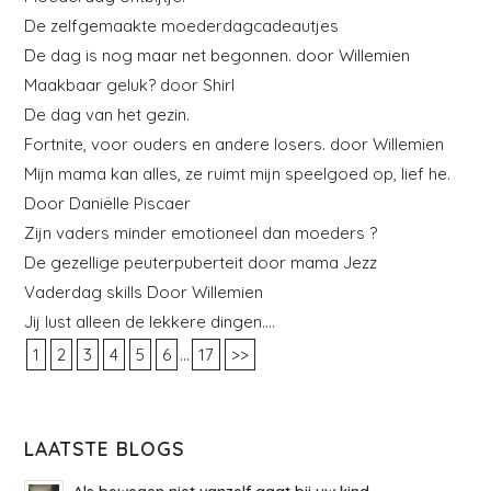
De zelfgemaakte moederdagcadeautjes
De dag is nog maar net begonnen. door Willemien
Maakbaar geluk? door Shirl
De dag van het gezin.
Fortnite, voor ouders en andere losers. door Willemien
Mijn mama kan alles, ze ruimt mijn speelgoed op, lief he.
Door Daniëlle Piscaer
Zijn vaders minder emotioneel dan moeders ?
De gezellige peuterpuberteit door mama Jezz
Vaderdag skills Door Willemien
Jij lust alleen de lekkere dingen….
...
1
2
3
4
5
6
17
>>
LAATSTE BLOGS
Als bewegen niet vanzelf gaat bij uw kind