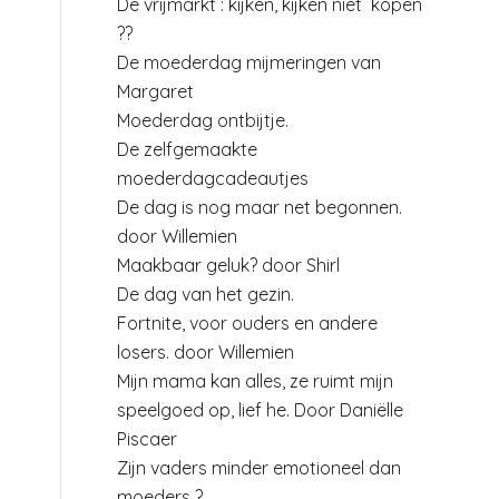
De vrijmarkt : kijken, kijken niet kopen
??
De moederdag mijmeringen van
Margaret
Moederdag ontbijtje.
De zelfgemaakte
moederdagcadeautjes
De dag is nog maar net begonnen.
door Willemien
Maakbaar geluk? door Shirl
De dag van het gezin.
Fortnite, voor ouders en andere
losers. door Willemien
Mijn mama kan alles, ze ruimt mijn
speelgoed op, lief he. Door Daniëlle
Piscaer
Zijn vaders minder emotioneel dan
moeders ?