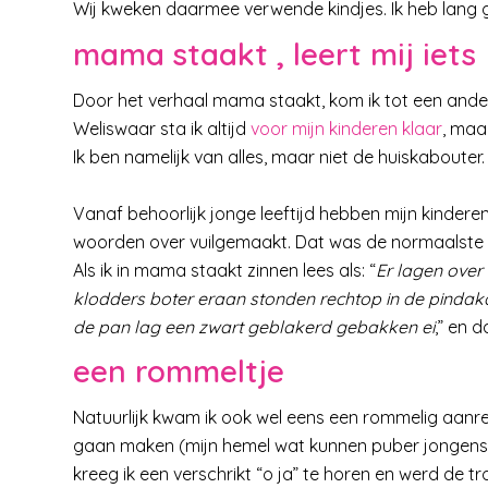
Wij kweken daarmee verwende kindjes. Ik heb lang g
mama staakt , leert mij iets
Door het verhaal mama staakt, kom ik tot een ander
Weliswaar sta ik altijd
voor mijn kinderen klaar
, maa
Ik ben namelijk van alles, maar niet de huiskabouter.
Vanaf behoorlijk jonge leeftijd hebben mijn kinder
woorden over vuilgemaakt. Dat was de normaalste 
Als ik in mama staakt zinnen lees als: “
Er lagen ove
klodders boter eraan stonden rechtop in de pindak
de pan lag een zwart geblakerd gebakken ei
,” en d
een rommeltje
Natuurlijk kwam ik ook wel eens een rommelig aanre
gaan maken (mijn hemel wat kunnen puber jongens et
kreeg ik een verschrikt “o ja” te horen en werd de 