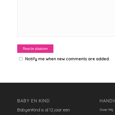
Notify me when new comments are added.
BABY EN KIND
HANDI
BabyenKind is al 12 jaar een
Over Mij: