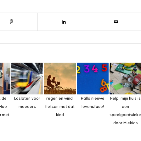
t de
Loslaten voor
regen en wind:
Hallo nieuwe
Help, mijn huis is
:Hoe
moeders
fietsen met dat
levensfase!
een
u met
kind
speelgoedwinkel
door Miekids