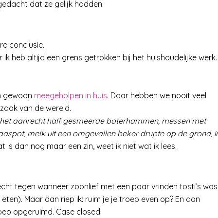
edacht dat ze gelijk hadden.
e conclusie.
r ik heb altijd een grens getrokken bij het huishoudelijke werk.
en gewoon
meegeholpen in huis
. Daar hebben we nooit veel
zaak van de wereld.
r het aanrecht half gesmeerde boterhammen, messen met
aaspot, melk uit een omgevallen beker drupte op de grond, i
at is dan nog maar een zin, weet ik niet wat ik lees.
cht tegen wanneer zoonlief met een paar vrinden tosti’s was
en). Maar dan riep ik: ruim je je troep even op? En dan
troep opgeruimd. Case closed.