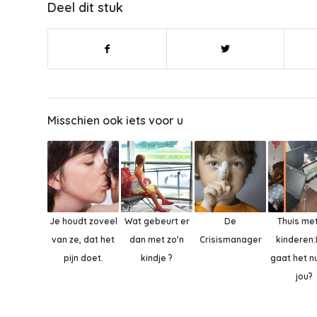
Deel dit stuk
Misschien ook iets voor u
Je houdt zoveel
Wat gebeurt er
De
Thuis me
van ze, dat het
dan met zo’n
Crisismanager
kinderen
pijn doet.
kindje ?
gaat het n
jou?