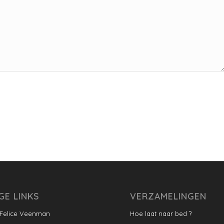
GE LINKS
VERZAMELINGEN
 Felice Veenman
Hoe laat naar bed ?