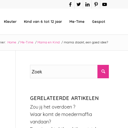
Kleuter
Kind van 6 tot 12 jaar
Me-Time
Gespot
ier:
Home
/
Me-Time
/
Mama en Kind
/
mama staakt, een goed idee?
GERELATEERDE ARTIKELEN
Zou jij het overdoen ?
Waar komt de moedermaffia
vandaan?