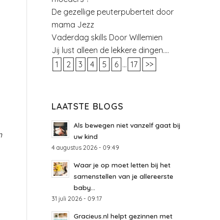
De gezellige peuterpuberteit door
mama Jezz
Vaderdag skills Door Willemien
Jij lust alleen de lekkere dingen….
1
2
3
4
5
6
...
17
>>
LAATSTE BLOGS
Als bewegen niet vanzelf gaat bij
n
uw kind
4 augustus 2026 - 09:49
Waar je op moet letten bij het
samenstellen van je allereerste
baby...
31 juli 2026 - 09:17
Gracieus.nl helpt gezinnen met