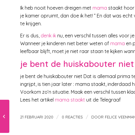
Ik heb nooit hoeven dreigen met
mama
staakt hoor 
je kamer opruimt, dan doe ik het! ” En dat was ech
te krijgen.
Er is dus,
denk ik
nu, een verschil tussen alles voor j
Wanneer je kinderen niet beter weten of
mama
en p
leefbaar blijft, moet je niet raar staan te kijken wan
je bent de huiskabouter niet
je bent de huiskabouter niet Dat is allemaal prima 
ingrijpt, is tien jaar later : mama staakt, inderdaad
Voorkom zo’n situatie. Maak een verschil tussen kla
Lees het artikel
mama staakt
uit de Telegraaf
Zelf slijm maken, is de
/
/
21 FEBRUARI 2020
0 REACTIES
DOOR
FELICE VEENMA
slijmrage al over?