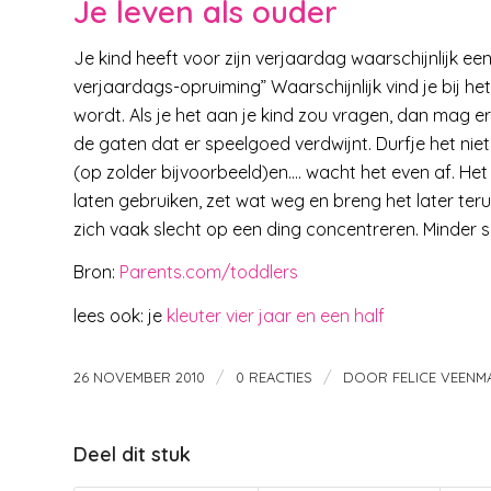
Je leven als ouder
Je kind heeft voor zijn verjaardag waarschijnlijk e
verjaardags-opruiming” Waarschijnlijk vind je bij 
wordt. Als je het aan je kind zou vragen, dan mag er
de gaten dat er speelgoed verdwijnt. Durfje het niet 
(op zolder bijvoorbeeld)en…. wacht het even af. Het i
laten gebruiken, zet wat weg en breng het later teru
zich vaak slecht op een ding concentreren. Minder sp
Bron:
Parents.com/toddlers
lees ook: je
kleuter vier jaar en een half
/
/
26 NOVEMBER 2010
0 REACTIES
DOOR
FELICE VEENM
Deel dit stuk