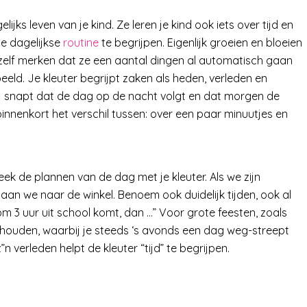
ijks leven van je kind. Ze leren je kind ook iets over tijd en
die dagelijkse
routine
te begrijpen. Eigenlijk groeien en bloeien
lt zelf merken dat ze een aantal dingen al automatisch gaan
eld. Je kleuter begrijpt zaken als heden, verleden en
Hij snapt dat de dag op de nacht volgt en dat morgen de
l binnenkort het verschil tussen: over een paar minuutjes en
ek de plannen van de dag met je kleuter. Als we zijn
an we naar de winkel. Benoem ook duidelijk tijden, ook al
s om 3 uur uit school komt, dan …” Voor grote feesten, zoals
j houden, waarbij je steeds ‘s avonds een dag weg-streept
”n verleden helpt de kleuter “tijd” te begrijpen.