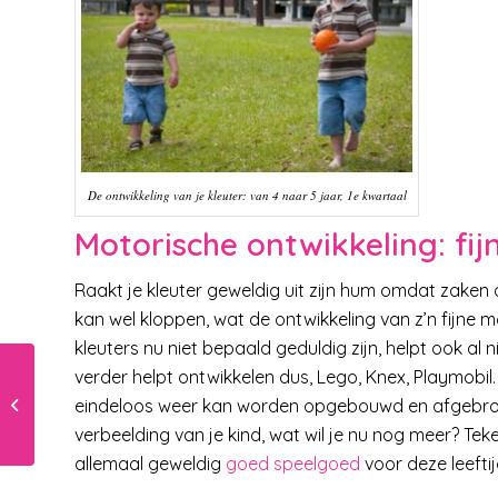
De ontwikkeling van je kleuter: van 4 naar 5 jaar, 1e kwartaal
Motorische ontwikkeling: fi
Raakt je kleuter geweldig uit zijn hum omdat zaken a
kan wel kloppen, wat de ontwikkeling van z’n fijne mot
kleuters nu niet bepaald geduldig zijn, helpt ook al
verder helpt ontwikkelen dus, Lego, Knex, Playmobil
Borstvoeding
eindeloos weer kan worden opgebouwd en afgebroken
verbeelding van je kind, wat wil je nu nog meer? Tekene
allemaal geweldig
goed speelgoed
voor deze leeftij