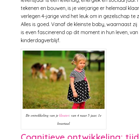
levensjaar is een levendig, energiek en sociaal jaar
tekenen en bouwen, is je vierjarige er helemaal kla
verlegen 4-jarige vind het leuk om in gezelschap te z
Alles is goed. Vanaf de kleinste baby, waarnaast zij
is even fascinerend op dit moment in hun leven, van
kinderdagverblijf.
De ontwikkeling van je
kleuter
: van 4 naar 5 jaar, 1e
kwartaal
Cognitieve ontwikkeling: tijd