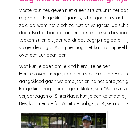
Vaste routines geven niet alleen structuur in het dagel
regelmaat. Nu je kind 4 jaar is, is het goed in staat 
ze erop, want het biedt ze rust en veiligheid. Je zu
doen. Na het bad de tandenborstel pakken bijvoorbe
toekomst, en dit jaar wordt dat begrip nog beter. 
volgende dag is. Als hij het nog niet kan, zal hij hee
over een uur begrijpen.
Wat kun je doen om je kind hierbij te helpen:
Hou je zoveel mogelijk aan een vaste routine. Bespre
aangekleed gaan we ontbijten en na het ontbijten ga
kan je kind nog – lang – geen klok kijken. “Als je zu
verjaardagen of Sinterklaas, kun je een kalender bi
Bekijk samen de foto’s uit de baby-tijd. Kijken naar z