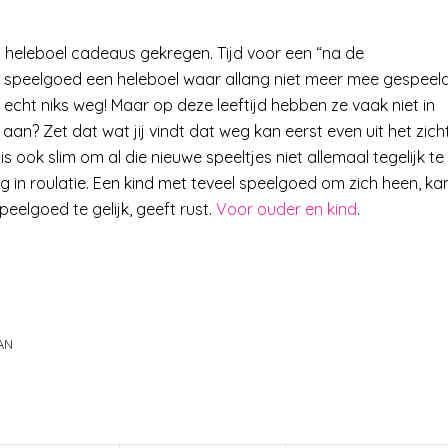
en heleboel cadeaus gekregen. Tijd voor een “na de
het speelgoed een heleboel waar allang niet meer mee gespeel
 echt niks weg! Maar op deze leeftijd hebben ze vaak niet in
aan? Zet dat wat jij vindt dat weg kan eerst even uit het zich
s ook slim om al die nieuwe speeltjes niet allemaal tegelijk te
g in roulatie. Een kind met teveel speelgoed om zich heen, ka
eelgoed te gelijk, geeft rust.
Voor ouder en kind
.
AN