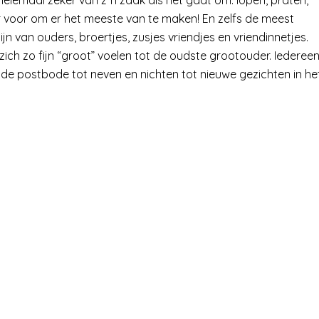
. Helemaal zeker van z”n zaak als het gaat om: lopen, praten,
ar voor om er het meeste van te maken! En zelfs de meest
ijn van ouders, broertjes, zusjes vriendjes en vriendinnetjes.
 zich zo fijn “groot” voelen tot de oudste grootouder. Iederee
 de postbode tot neven en nichten tot nieuwe gezichten in he