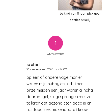
Je kind van 11 jaar: pick your
battles wisely
1
ANTWOORD
rachel
21 december 2021 op 12:02
zegt:
op een of andere vage manier
wisten mijn hubby en ik dit toen
onze meiden een jaar waren al haha
daarom gelijk ingesprongen met ze
te leren dat gezond eten goed is en
fastfood ziek makend is. ja i know