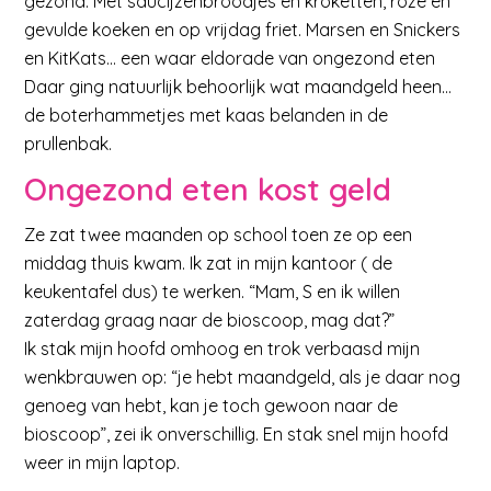
gezond. Met saucijzenbroodjes en kroketten, roze en
gevulde koeken en op vrijdag friet. Marsen en Snickers
en KitKats… een waar eldorade van ongezond eten
Daar ging natuurlijk behoorlijk wat maandgeld heen…
de boterhammetjes met kaas belanden in de
prullenbak.
Ongezond eten kost geld
Ze zat twee maanden op school toen ze op een
middag thuis kwam. Ik zat in mijn kantoor ( de
keukentafel dus) te werken. “Mam, S en ik willen
zaterdag graag naar de bioscoop, mag dat?”
Ik stak mijn hoofd omhoog en trok verbaasd mijn
wenkbrauwen op: “je hebt maandgeld, als je daar nog
genoeg van hebt, kan je toch gewoon naar de
bioscoop”, zei ik onverschillig. En stak snel mijn hoofd
weer in mijn laptop.