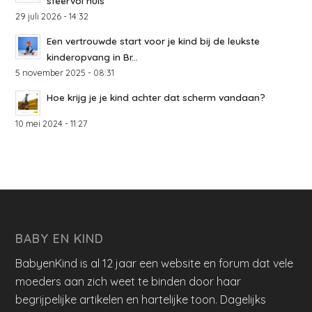
sfeervol huis
29 juli 2026 - 14:32
Een vertrouwde start voor je kind bij de leukste
kinderopvang in Br...
5 november 2025 - 08:31
Hoe krijg je je kind achter dat scherm vandaan?
10 mei 2024 - 11:27
BABY EN KIND
BabyenKind is al 12 jaar een website en forum dat vele
moeders aan zich weet te binden door haar
begrijpelijke artikelen en hartelijke toon. Dagelijks