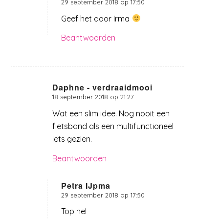
29 september 2018 op 17:50
zegt:
Geef het door Irma
Beantwoorden
Daphne - verdraaidmooi
18 september 2018 op 21:27
zegt:
Wat een slim idee. Nog nooit een
fietsband als een multifunctioneel
iets gezien.
Beantwoorden
Petra IJpma
29 september 2018 op 17:50
zegt:
Top he!