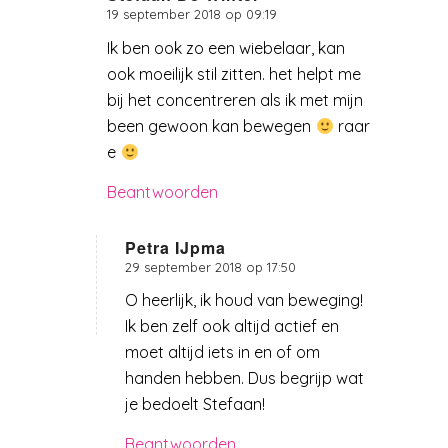
19 september 2018 op 09:19
zegt:
Ik ben ook zo een wiebelaar, kan
ook moeilijk stil zitten. het helpt me
bij het concentreren als ik met mijn
been gewoon kan bewegen
raar
e
Beantwoorden
Petra IJpma
29 september 2018 op 17:50
zegt:
O heerlijk, ik houd van beweging!
Ik ben zelf ook altijd actief en
moet altijd iets in en of om
handen hebben. Dus begrijp wat
je bedoelt Stefaan!
Beantwoorden