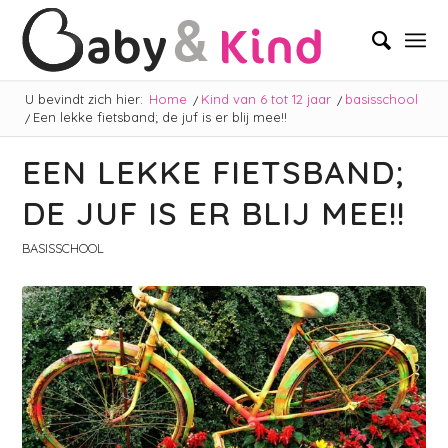
U bevindt zich hier:
Home
/
Kind van 6 tot 12 jaar
/
basisschool
/
Een lekke fietsband; de juf is er blij mee!!
EEN LEKKE FIETSBAND;
DE JUF IS ER BLIJ MEE!!
BASISSCHOOL