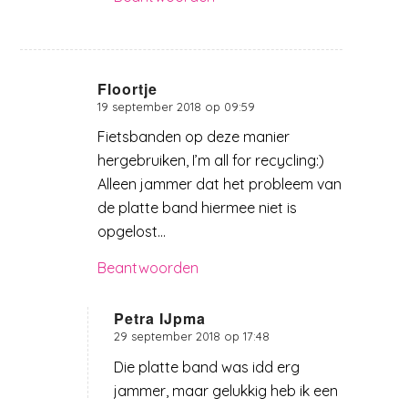
Floortje
19 september 2018 op 09:59
zegt:
Fietsbanden op deze manier
hergebruiken, I’m all for recycling:)
Alleen jammer dat het probleem van
de platte band hiermee niet is
opgelost…
Beantwoorden
Petra IJpma
29 september 2018 op 17:48
zegt:
Die platte band was idd erg
jammer, maar gelukkig heb ik een