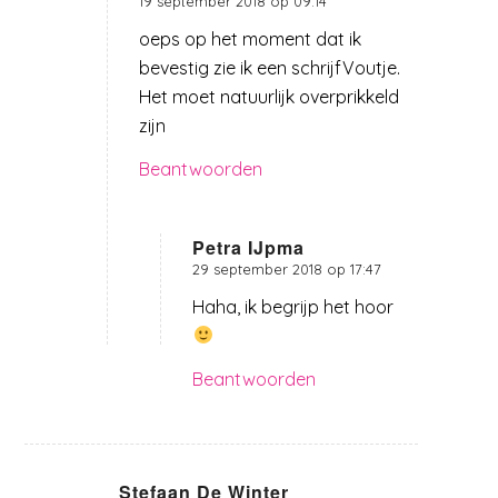
19 september 2018 op 09:14
zegt:
oeps op het moment dat ik
bevestig zie ik een schrijfVoutje.
Het moet natuurlijk overprikkeld
zijn
Beantwoorden
Petra IJpma
29 september 2018 op 17:47
zegt:
Haha, ik begrijp het hoor
Beantwoorden
Stefaan De Winter