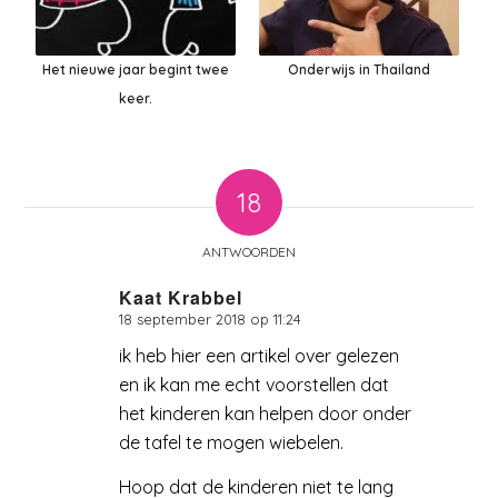
Het nieuwe jaar begint twee
Onderwijs in Thailand
keer.
18
ANTWOORDEN
Kaat Krabbel
18 september 2018 op 11:24
zegt:
ik heb hier een artikel over gelezen
en ik kan me echt voorstellen dat
het kinderen kan helpen door onder
de tafel te mogen wiebelen.
Hoop dat de kinderen niet te lang