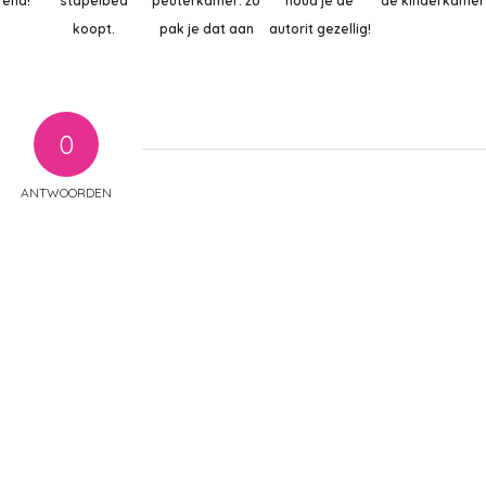
rend!
stapelbed
peuterkamer: zo
houd je de
de kinderkamer
koopt.
pak je dat aan
autorit gezellig!
0
ANTWOORDEN