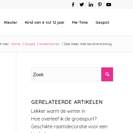
Kleuter
Kind van 6 tot 12 jaar
Me-Time
Gespot
h hier:
Home
/
Gespot
/
kinderkamer
/
Doe meer met kerstverlichting.
GERELATEERDE ARTIKELEN
Lekker warm de winter in
Hoe overleef ik de groeispurt?
Geschikte raamdecoratie voor een