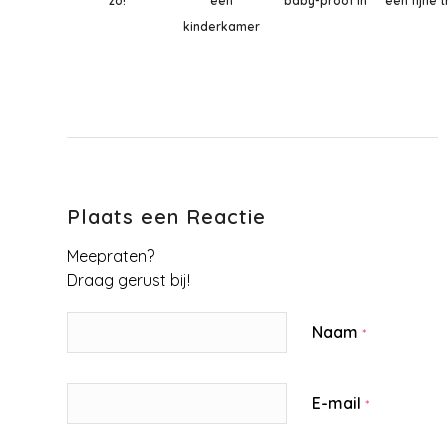
zo!
een
baby-proof in
een fijne t
kinderkamer
Plaats een Reactie
Meepraten?
Draag gerust bij!
Naam
*
E-mail
*