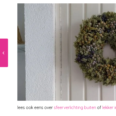
Tijd voor de
peuteropvang!
lees ook eens over
sfeerverlichting buiten
of
lekker 