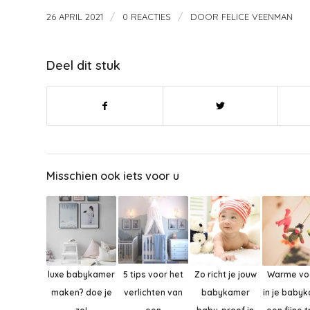
/
/
26 APRIL 2021
0 REACTIES
DOOR
FELICE VEENMAN
Deel dit stuk
Misschien ook iets voor u
luxe babykamer
5 tips voor het
Zo richt je jouw
Warme vo
maken? doe je
verlichten van
babykamer
in je baby