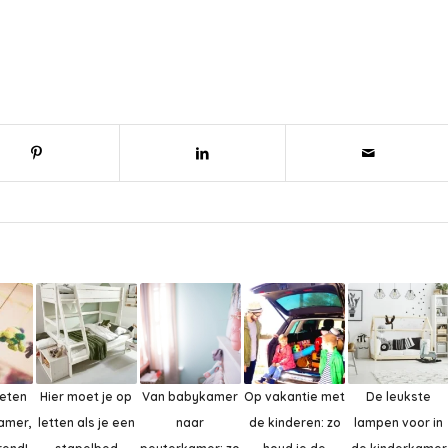
eten
Hier moet je op
Van babykamer
Op vakantie met
De leukste
kamer,
letten als je een
naar
de kinderen: zo
lampen voor in