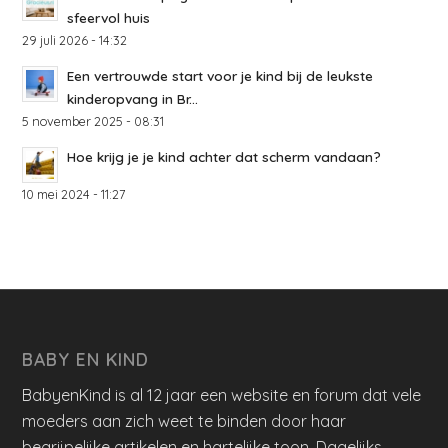
sfeervol huis
29 juli 2026 - 14:32
Een vertrouwde start voor je kind bij de leukste
kinderopvang in Br...
5 november 2025 - 08:31
Hoe krijg je je kind achter dat scherm vandaan?
10 mei 2024 - 11:27
BABY EN KIND
BabyenKind is al 12 jaar een website en forum dat vele
moeders aan zich weet te binden door haar
begrijpelijke artikelen en hartelijke toon. Dagelijks