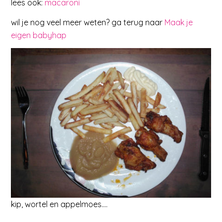
lees ook:
macaroni
wil je nog veel meer weten? ga terug naar
Maak je
eigen babyhap
kip, wortel en appelmoes….