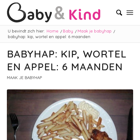
U bevindt zich hier:
Home
/
Baby
/
Maak je babyhap
/
babyhap: kip, wortel en appel: 6 maanden
BABYHAP: KIP, WORTEL
EN APPEL: 6 MAANDEN
MAAK JE BABYHAP