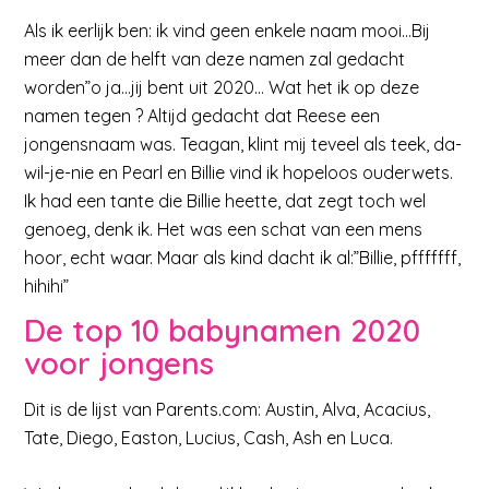
Als ik eerlijk ben: ik vind geen enkele naam mooi…Bij
meer dan de helft van deze namen zal gedacht
worden”o ja…jij bent uit 2020… Wat het ik op deze
namen tegen ? Altijd gedacht dat Reese een
jongensnaam was. Teagan, klint mij teveel als teek, da-
wil-je-nie en Pearl en Billie vind ik hopeloos ouderwets.
Ik had een tante die Billie heette, dat zegt toch wel
genoeg, denk ik. Het was een schat van een mens
hoor, echt waar. Maar als kind dacht ik al:”Billie, pfffffff,
hihihi”
De top 10 babynamen 2020
voor jongens
Dit is de lijst van Parents.com: Austin, Alva, Acacius,
Tate, Diego, Easton, Lucius, Cash, Ash en Luca.