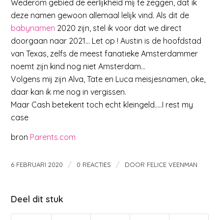
Wederom gebied de eerlijkheid mij te zeggen, dat ik
deze namen gewoon allemaal lelijk vind. Als dit de
babynamen
2020 zijn, stel ik voor dat we direct
doorgaan naar 2021… Let op ! Austin is de hoofdstad
van Texas, zelfs de meest fanatieke Amsterdammer
noemt zijn kind nog niet Amsterdam…
Volgens mij zijn Alva, Tate en Luca meisjesnamen, oke,
daar kan ik me nog in vergissen.
Maar Cash betekent toch echt kleingeld…..I rest my
case
bron
Parents.com
/
/
6 FEBRUARI 2020
0 REACTIES
DOOR
FELICE VEENMAN
Deel dit stuk