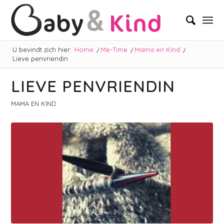
U bevindt zich hier:
Home
/
Me-Time
/
Mama en Kind
/
Lieve penvriendin
LIEVE PENVRIENDIN
MAMA EN KIND