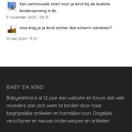
Een vertrouwde start voor je kind bij de leukste
kinderopvang in Br...
5 november 2025 - 08:31
Hoe krijg je je kind achter dat scherm vandaan?
10 mei 2024 - 11:27
BABY EN KIND
BabyenKind is al 12 jaar een website en forum dat vele
moeders aan zich weet te binden door haar
begrijpelijke artikelen en hartelijke toon. Dagelijks
verschijnen er nieuwe onderwerpen en artikelen.