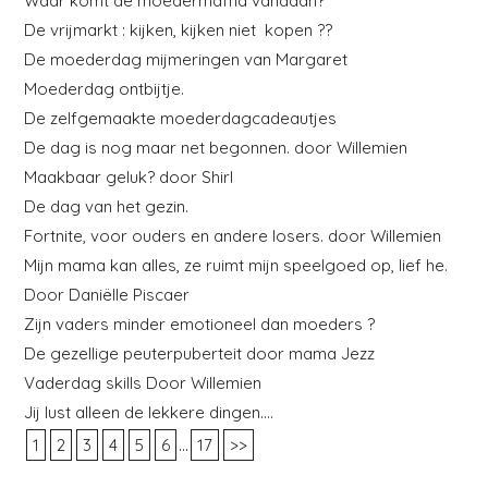
Waar komt de moedermaffia vandaan?
De vrijmarkt : kijken, kijken niet kopen ??
De moederdag mijmeringen van Margaret
Moederdag ontbijtje.
De zelfgemaakte moederdagcadeautjes
De dag is nog maar net begonnen. door Willemien
Maakbaar geluk? door Shirl
De dag van het gezin.
Fortnite, voor ouders en andere losers. door Willemien
Mijn mama kan alles, ze ruimt mijn speelgoed op, lief he.
Door Daniëlle Piscaer
Zijn vaders minder emotioneel dan moeders ?
De gezellige peuterpuberteit door mama Jezz
Vaderdag skills Door Willemien
Jij lust alleen de lekkere dingen….
...
1
2
3
4
5
6
17
>>