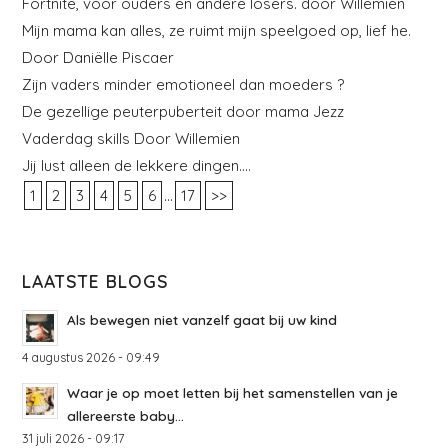
Fortnite, voor ouders en andere losers. door Willemien
Mijn mama kan alles, ze ruimt mijn speelgoed op, lief he.
Door Daniëlle Piscaer
Zijn vaders minder emotioneel dan moeders ?
De gezellige peuterpuberteit door mama Jezz
Vaderdag skills Door Willemien
Jij lust alleen de lekkere dingen….
...
1
2
3
4
5
6
17
>>
LAATSTE BLOGS
Als bewegen niet vanzelf gaat bij uw kind
4 augustus 2026 - 09:49
Waar je op moet letten bij het samenstellen van je
allereerste baby...
31 juli 2026 - 09:17