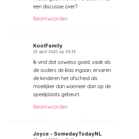
een discussie over?
Beantwoorden
KoolFamily
25 april 2020 op 09:33
zegt:
Ik vind dat sowieso goed, vaak als
de ouders de klas ingaan, ervaren
de kinderen het afscheid als
moeilijker dan wanneer dan op de
speelplaats gebeurt.
Beantwoorden
Joyce - SomedayTodayNL