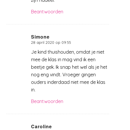
zijn nadeel.
Beantwoorden
Simone
28 april 2020 op 09:55
zegt:
Je kind thuishouden, omdat je niet
mee de klas in mag vind ik een
beetje gek. Ik snap het wel als je het
nog eng vindt. Vroeger gingen
ouders inderdaad niet mee de klas
in.
Beantwoorden
Caroline