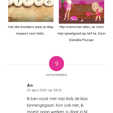
Van die moeders waar je diep
Mijn mama kan alles, ze ruimt
respect voor hebt…
mijn speelgoed op, lief he. Door
Daniëlle Piscaer
9
ANTWOORDEN
An
25 april 2020 op 08:32
zegt:
Ik ben nooit met mijn kids de klas
binnengegaan. Kon ook niet, ik
moest gaan werken. Is daar in NL