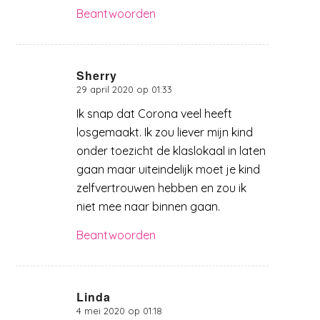
Beantwoorden
Sherry
29 april 2020 op 01:33
zegt:
Ik snap dat Corona veel heeft
losgemaakt. Ik zou liever mijn kind
onder toezicht de klaslokaal in laten
gaan maar uiteindelijk moet je kind
zelfvertrouwen hebben en zou ik
niet mee naar binnen gaan.
Beantwoorden
Linda
4 mei 2020 op 01:18
zegt: