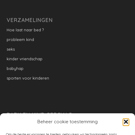
VERZAMELINGEN
Hoe laat naar bed ?
probleem kind
seks
kinder vriendschap
babyhap
sporten voor kinderen
BABY EN KIND SPECIALS
Beheer cookie toestemming
per week
Ontwikkeling per week
Om de beste ervaringen te bieden, gebruiken wij technologieën zoals