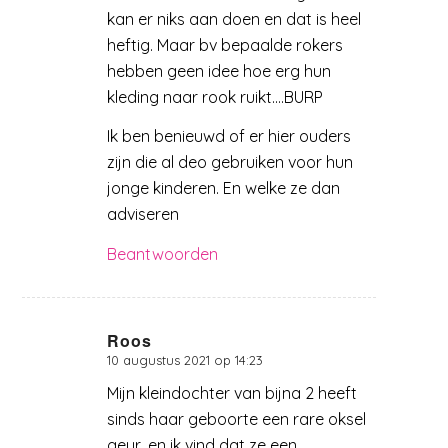
kan er niks aan doen en dat is heel
heftig. Maar bv bepaalde rokers
hebben geen idee hoe erg hun
kleding naar rook ruikt….BURP
Ik ben benieuwd of er hier ouders
zijn die al deo gebruiken voor hun
jonge kinderen. En welke ze dan
adviseren
Beantwoorden
Roos
10 augustus 2021 op 14:23
zegt:
Mijn kleindochter van bijna 2 heeft
sinds haar geboorte een rare oksel
geur, en ik vind dat ze een