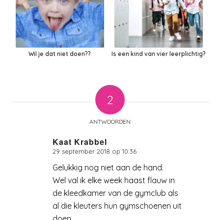
Wil je dat niet doen??
Is een kind van vier leerplichtig?
2
ANTWOORDEN
Kaat Krabbel
29 september 2018 op 10:36
zegt:
Gelukkig nog niet aan de hand.
Wel val ik elke week haast flauw in
de kleedkamer van de gymclub als
al die kleuters hun gymschoenen uit
doen.