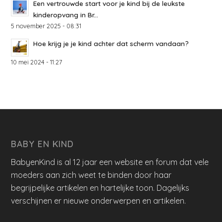
Een vertrouwde start voor je kind bij de leukste
kinderopvang in Br...
5 november 2025 - 08:31
Hoe krijg je je kind achter dat scherm vandaan?
10 mei 2024 - 11:27
BABY EN KIND
BabyenKind is al 12 jaar een website en forum dat vele
moeders aan zich weet te binden door haar
begrijpelijke artikelen en hartelijke toon. Dagelijks
verschijnen er nieuwe onderwerpen en artikelen.