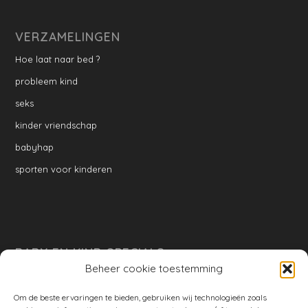
VERZAMELINGEN
Hoe laat naar bed ?
probleem kind
seks
kinder vriendschap
babyhap
sporten voor kinderen
BABY EN KIND SPECIALS
Beheer cookie toestemming
per week
Ontwikkeling per week
Om de beste ervaringen te bieden, gebruiken wij technologieën zoals