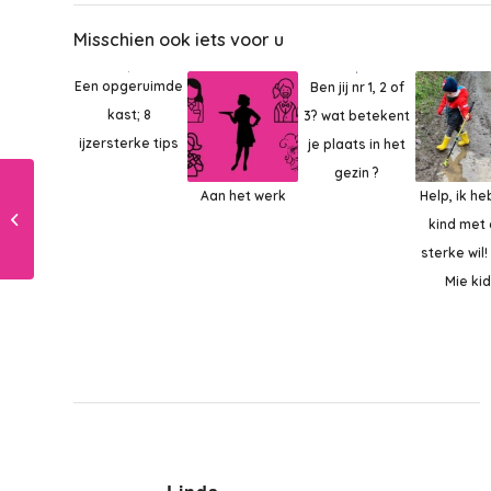
Misschien ook iets voor u
Een opgeruimde
Ben jij nr 1, 2 of
kast; 8
3? wat betekent
ijzersterke tips
je plaats in het
gezin ?
Jonge kinderen bij de
Aan het werk
Help, ik he
bruiloft betrekken: dat
kind met
doe je zo!
sterke wil!
Mie ki