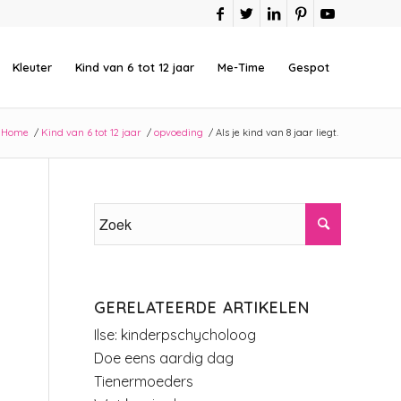
Kleuter
Kind van 6 tot 12 jaar
Me-Time
Gespot
Home
/
Kind van 6 tot 12 jaar
/
opvoeding
/
Als je kind van 8 jaar liegt.
GERELATEERDE ARTIKELEN
Ilse: kinderpschycholoog
Doe eens aardig dag
Tienermoeders