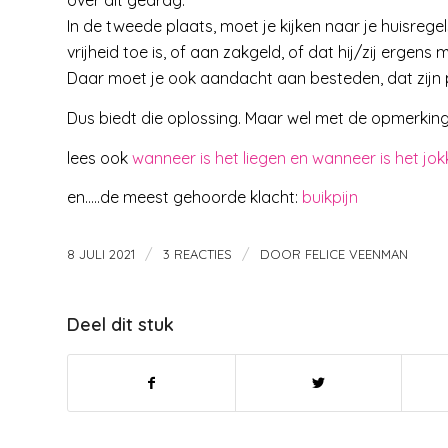
over dit gedrag.
In de tweede plaats, moet je kijken naar je huisregels
vrijheid toe is, of aan zakgeld, of dat hij/zij ergens 
Daar moet je ook aandacht aan besteden, dat zijn 
Dus biedt die oplossing. Maar wel met de opmerking,
lees ook
wanneer is het liegen en wanneer is het jo
en…..de meest gehoorde klacht:
buikpijn
/
/
8 JULI 2021
3 REACTIES
DOOR
FELICE VEENMAN
Deel dit stuk