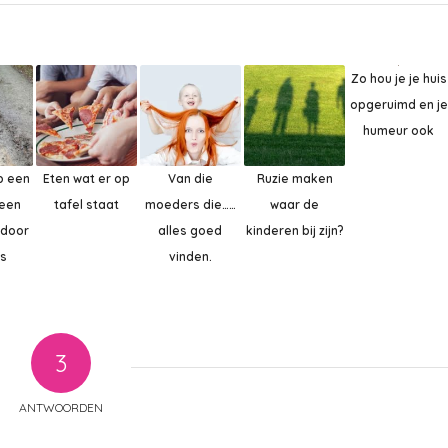
Zo hou je je huis
opgeruimd en je
humeur ook
b een
Eten wat er op
Van die
Ruzie maken
 een
tafel staat
moeders die……
waar de
 door
alles goed
kinderen bij zijn?
ds
vinden.
3
ANTWOORDEN