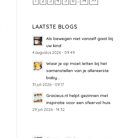
1
2
3
4
5
6
...
14
>>
LAATSTE BLOGS
r
Als bewegen niet vanzelf gaat bij
uw kind
4 augustus 2026 - 09:49
Waar je op moet letten bij het
samenstellen van je allereerste
baby...
31 juli 2026 - 09:17
Gracieus.nl helpt gezinnen met
inspiratie voor een sfeervol huis
29 juli 2026 - 14:32