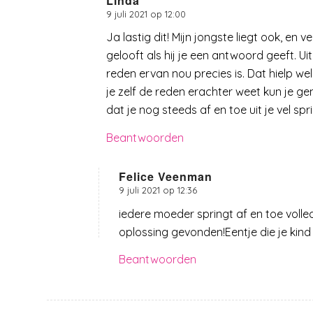
Linda
9 juli 2021 op 12:00
zegt:
Ja lastig dit! Mijn jongste liegt ook, e
gelooft als hij je een antwoord geeft. 
reden ervan nou precies is. Dat hielp we
je zelf de reden erachter weet kun je g
dat je nog steeds af en toe uit je vel spr
Beantwoorden
Felice Veenman
9 juli 2021 op 12:36
zegt:
iedere moeder springt af en toe volle
oplossing gevonden!Eentje die je kin
Beantwoorden