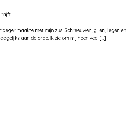
hrijft
vroeger maakte met mijn zus. Schreeuwen, gillen, liegen en
agelijks aan de orde. Ik zie om mij heen veel […]