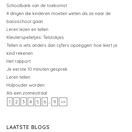
Schoolbank van de toekomst
4 dingen die kinderen moeten weten als ze naar de
bassischool gaan
Leren lezen en tellen
Kleuterspelletjes: Telstokjes
Tellen is iets anders dan cijfers opzeggen: hoe leert je
kind rekenen
Het rapport
Je eerste 10 minuten gesprek
Leren tellen
Hulpouder worden
Als een zonnestraal
...
1
2
3
4
5
6
9
>>
LAATSTE BLOGS