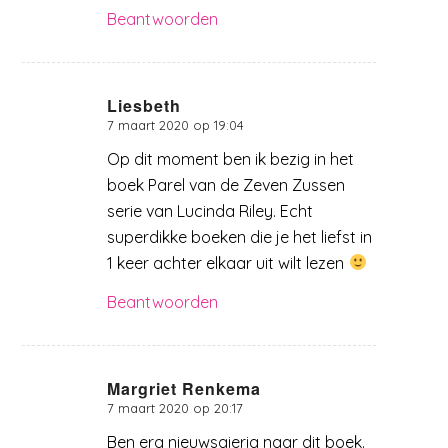
Beantwoorden
Liesbeth
7 maart 2020 op 19:04
zegt:
Op dit moment ben ik bezig in het
boek Parel van de Zeven Zussen
serie van Lucinda Riley. Echt
superdikke boeken die je het liefst in
1 keer achter elkaar uit wilt lezen
Beantwoorden
Margriet Renkema
7 maart 2020 op 20:17
zegt:
Ben erg nieuwsgierig naar dit boek.