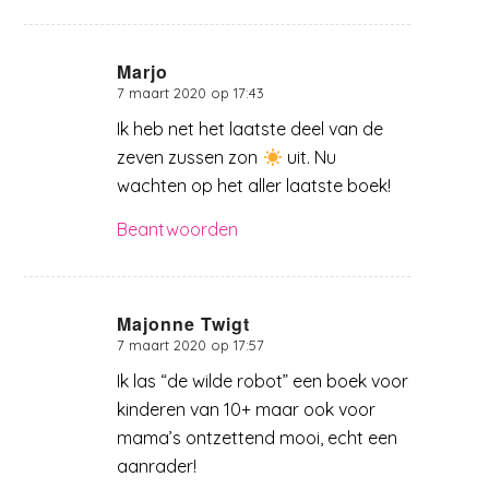
Marjo
7 maart 2020 op 17:43
zegt:
Ik heb net het laatste deel van de
zeven zussen zon
uit. Nu
wachten op het aller laatste boek!
Beantwoorden
Majonne Twigt
7 maart 2020 op 17:57
zegt:
Ik las “de wilde robot” een boek voor
kinderen van 10+ maar ook voor
mama’s ontzettend mooi, echt een
aanrader!