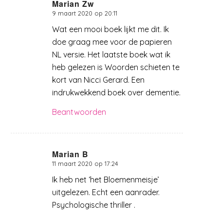
Marian Zw
9 maart 2020 op 20:11
zegt:
Wat een mooi boek lijkt me dit. Ik
doe graag mee voor de papieren
NL versie. Het laatste boek wat ik
heb gelezen is Woorden schieten te
kort van Nicci Gerard. Een
indrukwekkend boek over dementie.
Beantwoorden
Marian B
11 maart 2020 op 17:24
zegt:
Ik heb net ‘het Bloemenmeisje’
uitgelezen. Echt een aanrader.
Psychologische thriller .