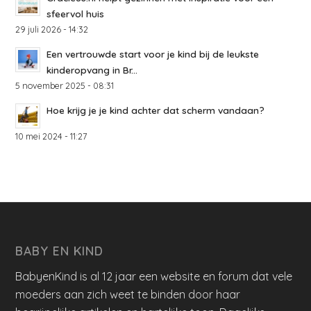
sfeervol huis
29 juli 2026 - 14:32
Een vertrouwde start voor je kind bij de leukste
kinderopvang in Br...
5 november 2025 - 08:31
Hoe krijg je je kind achter dat scherm vandaan?
10 mei 2024 - 11:27
BABY EN KIND
BabyenKind is al 12 jaar een website en forum dat vele
moeders aan zich weet te binden door haar