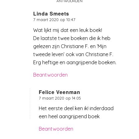
ANTWOORDEN
Linda Smeets
7 maart 2020 op 10:47
zegt:
Wat lijkt mij dat een leuk boek!
De laatste twee boeken die ik heb
gelezen zijn Christiane F. en ‘Mijn
tweede leven’ ook van Christiane F.
Erg heftige en aangrijpende boeken.
Beantwoorden
Felice Veenman
7 maart 2020 op 14:05
zegt:
Het eerste deel ken ik! inderdaad
een heel aangrijpend boek
Beantwoorden