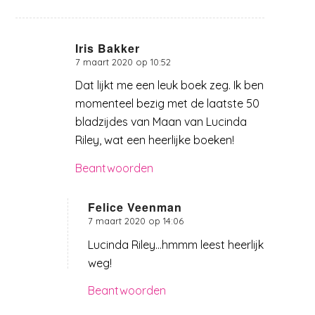
Iris Bakker
7 maart 2020 op 10:52
zegt:
Dat lijkt me een leuk boek zeg. Ik ben
momenteel bezig met de laatste 50
bladzijdes van Maan van Lucinda
Riley, wat een heerlijke boeken!
Beantwoorden
Felice Veenman
7 maart 2020 op 14:06
zegt:
Lucinda Riley…hmmm leest heerlijk
weg!
Beantwoorden