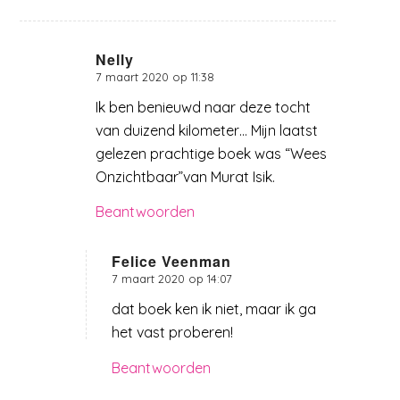
Nelly
7 maart 2020 op 11:38
zegt:
Ik ben benieuwd naar deze tocht
van duizend kilometer… Mijn laatst
gelezen prachtige boek was “Wees
Onzichtbaar”van Murat Isik.
Beantwoorden
Felice Veenman
7 maart 2020 op 14:07
zegt:
dat boek ken ik niet, maar ik ga
het vast proberen!
Beantwoorden