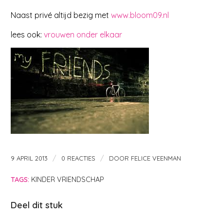
Naast privé altijd bezig met
www.bloom09.nl
lees ook:
vrouwen onder elkaar
/
/
9 APRIL 2013
0 REACTIES
DOOR
FELICE VEENMAN
TAGS:
KINDER VRIENDSCHAP
Deel dit stuk