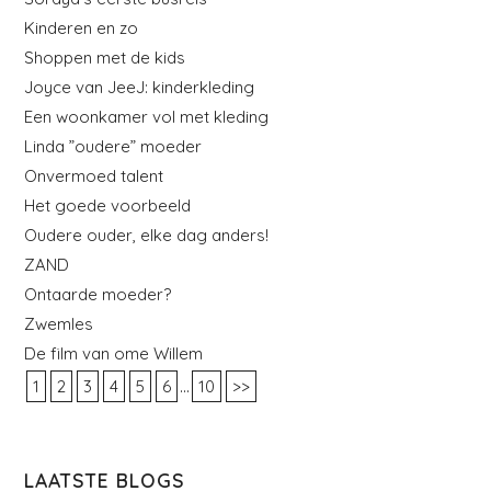
Kinderen en zo
Shoppen met de kids
Joyce van JeeJ: kinderkleding
Een woonkamer vol met kleding
Linda ”oudere” moeder
Onvermoed talent
Het goede voorbeeld
Oudere ouder, elke dag anders!
ZAND
Ontaarde moeder?
Zwemles
De film van ome Willem
...
1
2
3
4
5
6
10
>>
LAATSTE BLOGS