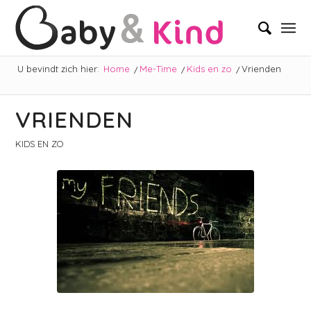
U bevindt zich hier:
Home
/
Me-Time
/
Kids en zo
/
Vrienden
VRIENDEN
KIDS EN ZO