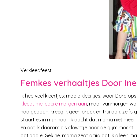
Verkleedfeest
Femkes verhaaltjes Door Ine
Ik heb veel kleertjes: mooie kleertjes, waar Dora o
kleedt me iedere morgen aan
, maar vanmorgen was 
had gedaan, kreeg ik geen broek en trui aan, zelf
staartjes in mijn haar. Ik dacht dat mama niet meer 
en dat ik daarom als clowntje naar de gym mocht. 
potloodje. Gek hè, mama zegt altijd dat ik alleen m