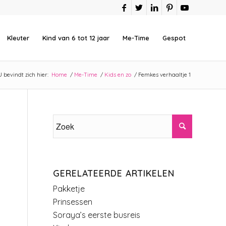
Kleuter
Kind van 6 tot 12 jaar
Me-Time
Gespot
U bevindt zich hier:
Home
/
Me-Time
/
Kids en zo
/
Femkes verhaaltje 1
GERELATEERDE ARTIKELEN
Pakketje
Prinsessen
Soraya’s eerste busreis