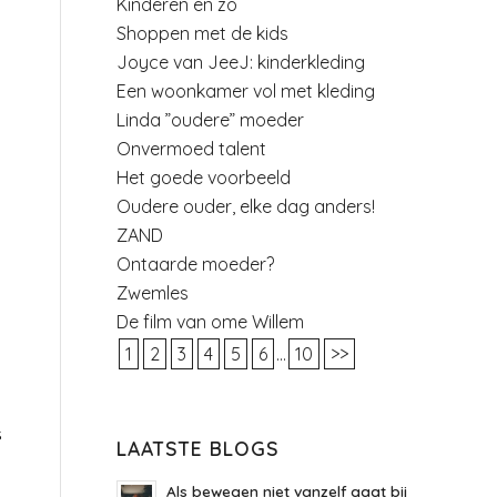
Kinderen en zo
Shoppen met de kids
Joyce van JeeJ: kinderkleding
Een woonkamer vol met kleding
Linda ”oudere” moeder
Onvermoed talent
Het goede voorbeeld
Oudere ouder, elke dag anders!
ZAND
Ontaarde moeder?
Zwemles
De film van ome Willem
1
2
3
4
5
6
...
10
>>
s
LAATSTE BLOGS
Als bewegen niet vanzelf gaat bij