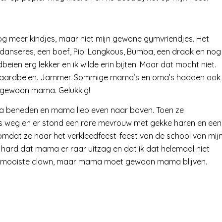
g meer kindjes, maar niet mijn gewone gymvriendjes. Het
n danseres, een boef, Pipi Langkous, Bumba, een draak en nog
eien erg lekker en ik wilde erin bijten. Maar dat mocht niet.
esaardbeien. Jammer. Sommige mama’s en oma’s hadden ook
 gewoon mama. Gelukkig!
pa beneden en mama liep even naar boven. Toen ze
as weg en er stond een rare mevrouw met gekke haren en een
omdat ze naar het verkleedfeest-feest van de school van mij
l hard dat mama er raar uitzag en dat ik dat helemaal niet
allermooiste clown, maar mama moet gewoon mama blijven.