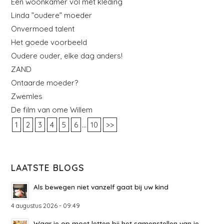
Een woonkamer vol met kleding
Linda ”oudere” moeder
Onvermoed talent
Het goede voorbeeld
Oudere ouder, elke dag anders!
ZAND
Ontaarde moeder?
Zwemles
De film van ome Willem
...
1
2
3
4
5
6
10
>>
LAATSTE BLOGS
Als bewegen niet vanzelf gaat bij uw kind
4 augustus 2026 - 09:49
Waar je op moet letten bij het samenstellen van je