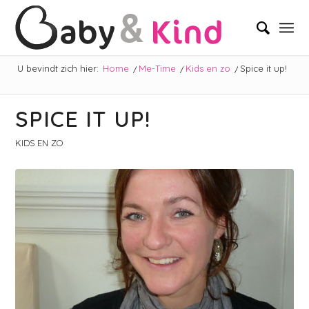
U bevindt zich hier:
Home
/
Me-Time
/
Kids en zo
/
Spice it up!
SPICE IT UP!
KIDS EN ZO