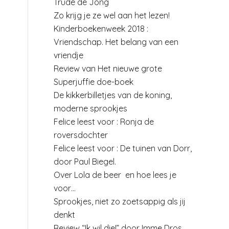
Trude de Jong
Zo krijg je ze wel aan het lezen!
Kinderboekenweek 2018 :
Vriendschap. Het belang van een
vriendje
Review van Het nieuwe grote
Superjuffie doe-boek
De kikkerbilletjes van de koning,
moderne sprookjes
Felice leest voor : Ronja de
roversdochter
Felice leest voor : De tuinen van Dorr,
door Paul Biegel.
Over Lola de beer en hoe lees je
voor…
Sprookjes, niet zo zoetsappig als jij
denkt
Review “Ik wil die!” door Imme Dros