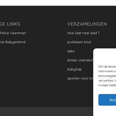
GE LINKS
VERZAMELINGEN
 Felice Veenman
Hoe laat naar bed ?
met BabyenKind
probleem kind
seks
kinder vriendschap
Om de beste 
babyhap
informatie o
technologieë
sporten voor kinderen
verwerken. A
invloed hebb
Acc