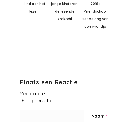
kind aan het
jonge kinderen:
2018 :
lezen.
de lezende
Vriendschap.
krokodil
Het belang van
een vriendje
Plaats een Reactie
Meepraten?
Draag gerust bij!
Naam
*