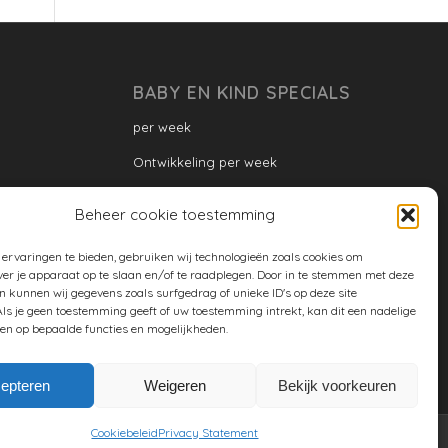
BABY EN KIND SPECIALS
per week
Ontwikkeling per week
Ontwikkeling dreumes: per maand
Beheer cookie toestemming
Ontwikkeling peuter: per maand
ervaringen te bieden, gebruiken wij technologieën zoals cookies om
Ontwikkeling per maand
ver je apparaat op te slaan en/of te raadplegen. Door in te stemmen met deze
n kunnen wij gegevens zoals surfgedrag of unieke ID's op deze site
ontwikkeling per jaar
ls je geen toestemming geeft of uw toestemming intrekt, kan dit een nadelige
en op bepaalde functies en mogelijkheden.
Cookiebeleid (EU)
epteren
Weigeren
Bekijk voorkeuren
Cookiebeleid
Privacy Statement