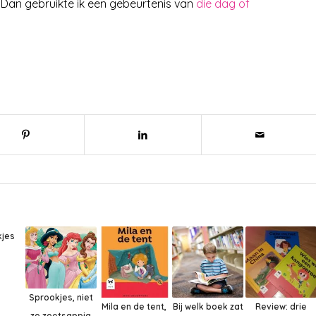
e. Dan gebruikte ik een gebeurtenis van
die dag of
jes
Sprookjes, niet
Mila en de tent,
Bij welk boek zat
Review: drie
zo zoetsappig