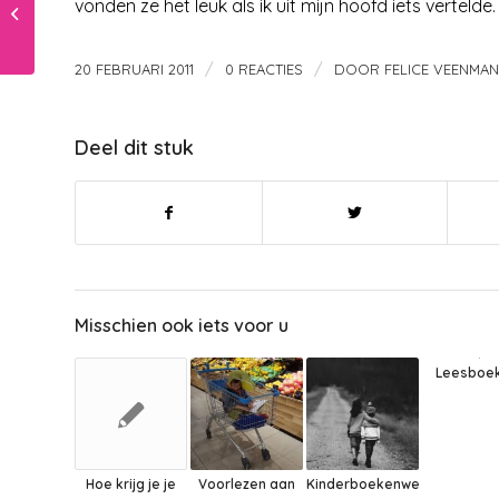
6 tips om af te vallen
vonden ze het leuk als ik uit mijn hoofd iets verteld
zonder dieet
/
/
20 FEBRUARI 2011
0 REACTIES
DOOR
FELICE VEENMAN
Deel dit stuk
Misschien ook iets voor u
Leesboek
Hoe krijg je je
Voorlezen aan
Kinderboekenweek