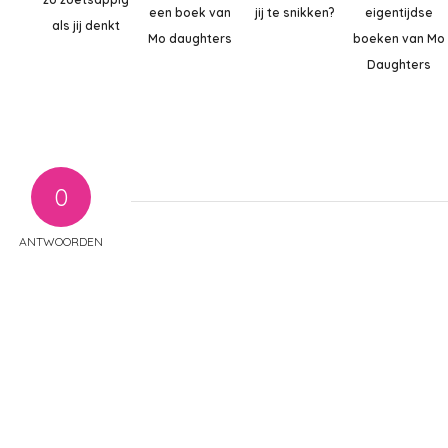
een boek van
jij te snikken?
eigentijdse
als jij denkt
Mo daughters
boeken van Mo
Daughters
0
ANTWOORDEN