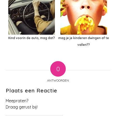
Kind voorin de auto, mag dat?
mag je je kinderen dwingen af te
vallen??
0
ANTWOORDEN
Plaats een Reactie
Meepraten?
Draag gerust bij!