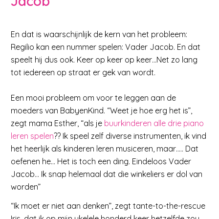
Jacob
En dat is waarschijnlijk de kern van het probleem:
Regilio kan een nummer spelen: Vader Jacob. En dat
speelt hij dus ook. Keer op keer op keer…Net zo lang
tot iedereen op straat er gek van wordt.
Een mooi probleem om voor te leggen aan de
moeders van BabyenKind. “Weet je hoe erg het is”,
zegt mama Esther, “als je
buurkinderen alle drie piano
leren spelen
?? Ik speel zelf diverse instrumenten, ik vind
het heerlijk als kinderen leren musiceren, maar….. Dat
oefenen he… Het is toch een ding. Eindeloos Vader
Jacob… Ik snap helemaal dat die winkeliers er dol van
worden”
“Ik moet er niet aan denken”, zegt tante-to-the-rescue
Iris, dat ik op mijn ukelele honderd keer hetzelfde zou