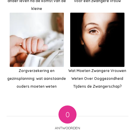
ander leven na de komst van de
voor een zwangere vrouw
kleine
Zorgverzekering en
Wat Moeten Zwangere Vrouwen
gezinsplanning: wat aanstaande
Weten Over Ooggezondheid
ouders moeten weten
Tijdens de Zwangerschap?
0
ANTWOORDEN