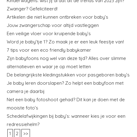
Kinderwagens: wist jij al dat dit de trends van 2023 zijn?
Zwanger? Gefeliciteerd!
Artikelen die niet kunnen ontbreken voor baby’s
Jouw zwangerschap voor altijd vastleggen
Een veilige vloer voor kruipende baby’s
Word je baby’tje 1? Zo maak je er een leuk feestje van!
7 tips voor een eco friendly babykamer
Zijn babyfoons nog wel van deze tijd? Alles over slimme
alternatieven en waar je op moet letten
De belangrijkste kledingstukken voor pasgeboren baby’s
Je baby leren doorslapen? Zo helpt een babyfoon met
camera je daarbij
Net een baby fotoshoot gehad? Dit kan je doen met de
mooiste foto’s
Schedelafwijkingen bij baby’s: wanneer kies je voor een
redressiehelm?
1
2
>>