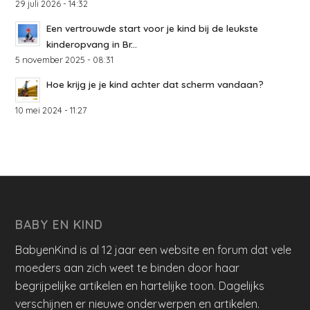
29 juli 2026 - 14:32
Een vertrouwde start voor je kind bij de leukste
kinderopvang in Br...
5 november 2025 - 08:31
Hoe krijg je je kind achter dat scherm vandaan?
10 mei 2024 - 11:27
BABY EN KIND
BabyenKind is al 12 jaar een website en forum dat vele
moeders aan zich weet te binden door haar
begrijpelijke artikelen en hartelijke toon. Dagelijks
verschijnen er nieuwe onderwerpen en artikelen.