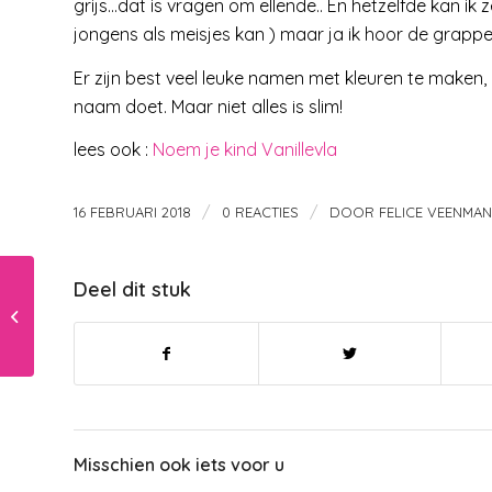
grijs…dat is vragen om ellende.. En hetzelfde kan i
jongens als meisjes kan ) maar ja ik hoor de grappen 
Er zijn best veel leuke namen met kleuren te maken,
naam doet. Maar niet alles is slim!
lees ook :
Noem je kind Vanillevla
/
/
16 FEBRUARI 2018
0 REACTIES
DOOR
FELICE VEENMAN
Deel dit stuk
Van peuter naar
kleuterkamer in 3
stappen
Misschien ook iets voor u