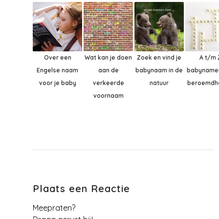
Over een
Wat kan je doen
Zoek en vind je
A t/m 
Engelse naam
aan de
babynaam in de
babyname
voor je baby
verkeerde
natuur
beroemdh
voornaam
Plaats een Reactie
Meepraten?