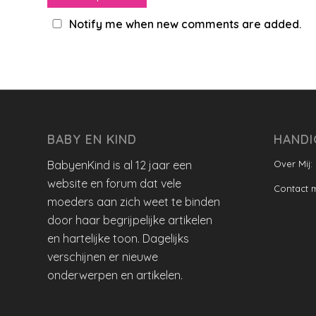
Notify me when new comments are added.
BABY EN KIND
HANDI
BabyenKind is al 12 jaar een
Over Mij:
website en forum dat vele
Contact 
moeders aan zich weet te binden
door haar begrijpelijke artikelen
en hartelijke toon. Dagelijks
verschijnen er nieuwe
onderwerpen en artikelen.