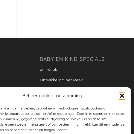
BABY EN KIND SPECIALS
per week
Ontwikkeling per week
Ontwikkeling dreumes: per maand
Beheer cookie toestemming
Ontwikkeling peuter: per maand
ervaringen te bieden, gebruiken wij technologieën zoals cookies om
Ontwikkeling per maand
ver je apparaat op te slaan en/of te raadplegen. Door in te stemmen met deze
n kunnen wij gegevens zoals surfgedrag of unieke ID's op deze site
ontwikkeling per jaar
ls je geen toestemming geeft of uw toestemming intrekt, kan dit een nadelige
en op bepaalde functies en mogelijkheden.
Cookiebeleid (EU)