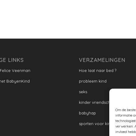
GE LINKS
VERZAMELINGEN
 Felice Veenman
Hoe laat naar bed ?
met BabyenKind
probleem kind
seks
kinder vriendschap
Om de beste 
babyhap
informatie o
technologieë
sporten voor kinderen
verwerken. A
invloed hebb