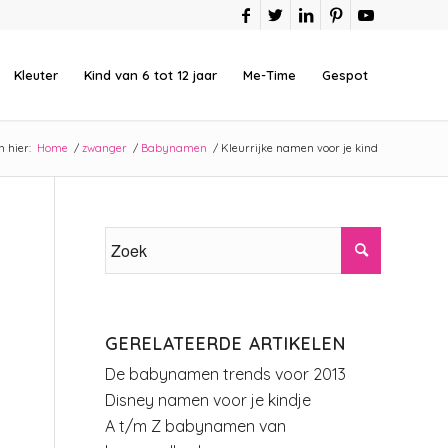
Kleuter
Kind van 6 tot 12 jaar
Me-Time
Gespot
h hier:
Home
/
zwanger
/
Babynamen
/
Kleurrijke namen voor je kind
GERELATEERDE ARTIKELEN
De babynamen trends voor 2013
Disney namen voor je kindje
A t/m Z babynamen van