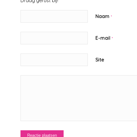
Draag gerust bij!
Naam
*
E-mail
*
Site