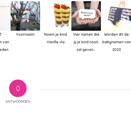
Z
Voornaam
Noem je kind
Vier namen die
Worden dit de
n van
Vanille vla
jij je kind nooit
babynamen van
eden
zal geven…
2020
0
ANTWOORDEN