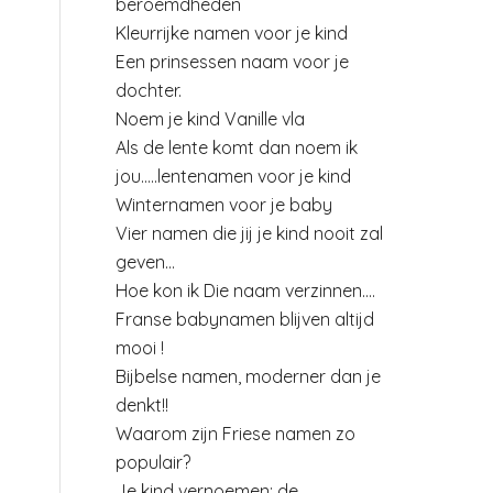
beroemdheden
Kleurrijke namen voor je kind
Een prinsessen naam voor je
dochter.
Noem je kind Vanille vla
Als de lente komt dan noem ik
jou…..lentenamen voor je kind
Winternamen voor je baby
Vier namen die jij je kind nooit zal
geven…
Hoe kon ik Die naam verzinnen….
Franse babynamen blijven altijd
mooi !
Bijbelse namen, moderner dan je
denkt!!
Waarom zijn Friese namen zo
populair?
Je kind vernoemen: de