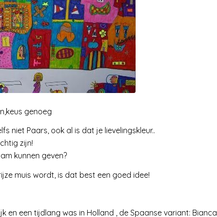
en,keus genoeg
fs niet Paars, ook al is dat je lievelingskleur..
htig zijn!
naam kunnen geven?
ijze muis wordt, is dat best een goed idee!
lijk en een tijdlang was in Holland , de Spaanse variant: Bianca